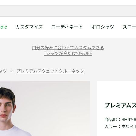
ale
カスタマイズ
コーディネート
ポロシャツ
スニ
ラコステお客様センタ
ンすべて
ツ
レディース 新着
メンズ スニーカー
シューズ
シューズ
Boys
メンズ セール
レデイース ポロシャツ
キッズ 新着
レデイース スニーカー
アクセサリー
アクセサリー
Girls
レディース セ
キッズ ポロシ
自分の好みに合わせてカスタムできる
月~土曜日：9:00 ~ 18:
Tシャツが今だけ10%OFF
ー
ウェア
レザースニーカー
レザースニーカー
レザースニーカー
ポロシャツ
ポロシャツ
クラシックフィット
ウェア
レザースニーカー
日曜日：9:00 ~ 17:0
ベルト
ベルト
ポロシャツ
ポロシャツ
ボーイズ
ト
て
シューズ
キャンバススニーカー
キャンバススニーカー
キャンバススニーカー
Tシャツ
Tシャツ
スリムフィット
シューズ
キャンバススニーカー
アンダーウェア
キャップ・ハッ
ワンピース・ス
ワンピース・ス
ガールズ
0120-37-0202 (
ャツ
プレミアムスウェットクルーネック
アクセサリー
スポーツシューズ
スポーツ・その他シューズ
スポーツ・その他シューズ
スウェット
スウェット
ルーズフィット
アクセサリー
スポーツシューズ
キャップ・ハッ
スカーフ・マフ
Tシャツ
Tシャツ
て
キッズ ポロシャツ
ワニ)
サンダル
サンダル
サンダル
パンツ
シャツ
半袖ポロシャツ
サンダル
スカーフ・マフ
グローブ・リス
スウェット
スウェット
ディース 新着
キッズ 新着
Eメールでのお問い合
ウェア
アウター・コート
長袖ポロシャツ
グローブ・リス
ソックス
ウェア
シャツ
ンズ スニーカー
シューズすべて見る
シューズすべて見る
レデイース スニーカー
は1営業日を目安とし
セーター・ニット
ソックス
タオル
アウター・コー
きます。
Boys すべて見る
レデイース ポロシャツ
Girls すべて見る
Lacoste Story
Our Preferred Raw Mate
プレミアム
パンツ
タオル
時計
セーター・ニッ
スポーツ
スポーツ
ットアップ
トラックスーツ
時計
香水
パンツ
Eメールでお
商品ID：SH4706
ズ
ズ
シューズ
香水
サングラス
シューズ
テニス
テニス
カラー：
ホワイト 
バッグ・小物
サングラス
ジュエリー
バッグ・小物
テニスラケット・バッグ
テニスラケット・バッグ