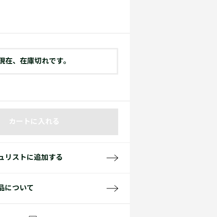
て見る
サイズ
て見る
FW26 Runway Show
Sneaker Collection
レディース ポロシャツ
現在、在庫切れです。
カートに入れる
バッグ・レザークッズ
ポロシャツ ガイド
ュリストに追加する
品について