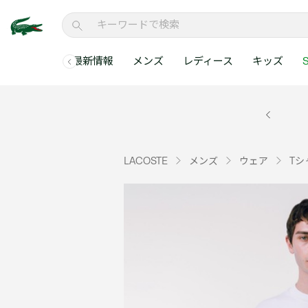
最新情報
メンズ
レディース
キッズ
S
メンズコレクションすべて
レディースコレクションすべて
メンズ 新着
ウェア
ウェア
キッズコレクショ
セールアイテム
メンズ ポロシャ
新着アイテム
新着アイテム
ウェア
ポロシャツ
ポロシャツ
新着アイテム
セールのベストセラ
クラシックフィット
ベストセラー
ベストセラー
シューズ
Tシャツ
ワンピース・スカー
ベストセラー
セールアイテムすべ
レギュラーフィット
LACOSTE
メンズ
ウェア
Tシ
WEB限定
WEB限定
アクセサリー
シャツ
Tシャツ
スリムフィット
キッズコレクションすべ
セールアイテム
スウェット
シャツ
半袖ポロシャツ
メンズコレクションすべて
レディースコレクションすべて
メンズ 新着
レ
セーター・ニット
セーター・ニット
長袖ポロシャツ
メ
アウター・コート
スウェット
メンズ ポロシャツ
My Style with Lacoste
パンツ
アウター・コート
トラックスーツ・セ
パンツ
小さい・大きいサイ
小さい・大きいサイ
ウェアすべて見る
ウェアすべて見る