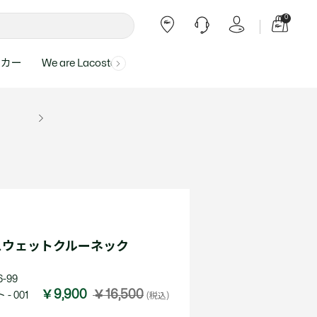
0
ーカー
We are Lacoste
よくある質問
ー受付時間：
よくある質問の回答が記載されていま
ール
ャツ
Topics
バッグ・レザーグッズ
バッグ・レザーグッズ
Final Sale - 最大 40% OFF
00
す。
アイテムが更にプライスダウン！
0（祝休）
Lacoste Harajuku
バッグ
バッグ
・ルームウェア
ト
カート
カート
小物
小物
トピックス
フリーダイヤル ミナ ワニ
ト
ラー
レザーグッズすべて見る
レザーグッズすべて見る
ラー
トバンド
わせにつきまして
トバンド
て回答させていただ
ト
rials
Our Commitments
スウェットクルーネック
ト
問い合わせ
よくある質問を見る
-99
￥9,900
￥16,500
- 001
(税込)