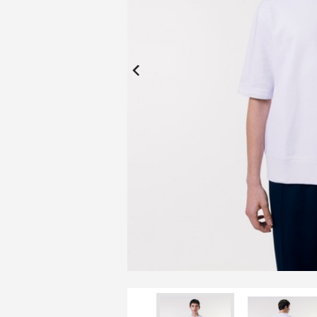
New Collection
New
Elite Active
ボーイズ 新着
My Lacoste
2026年秋の新作コレクション
2026年秋の新作コレクション