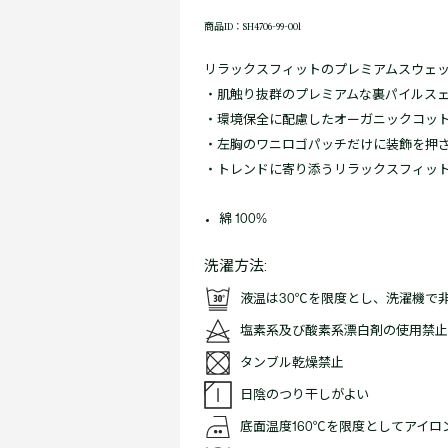
商品ID：SH4706-99-001
リラックスフィットのプレミアムスウェ
・肌触り抜群のプレミアムな裏パイルス
・環境保全に配慮したオーガニックコット
・左胸のワニロゴパッチだけに装飾を押
・トレンドに寄り添うリラックスフィッ
綿 100%
洗濯方法:
液温は30℃を限度とし、洗濯機で
塩素系及び酸素系漂白剤の使用禁止
タンブル乾燥禁止
日陰のつり干しがよい
底面温度160℃を限度としてアイ