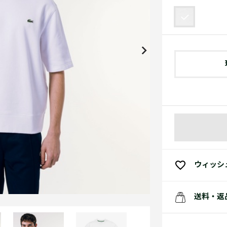
アクセサリー
水着
アクセサリー
ゴルフ
ゴルフ
アクセサリーすべ
小さい・大きいサイズ
小さい・大きい
スポーツスタイル
アクセサリーすべ
 Underwear Collection
スポーツすべて見る
My Lacoste
セールすべて見る
セールすべて見る
Carnaby
スポーツすべて見る
Baseshot Pro
ポロシャツ ガイド
ガールズ 新着
メンズ ポロシャツ
ベイビー 新着
シューズ
ベストセラー
シューズ
ベストセラー
ウィッシ
送料・返