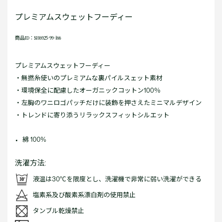
プレミアムスウェットフーディー
商品ID：SH6925-99-166
プレミアムスウェットフーディー
・無撚糸使いのプレミアムな裏パイルスェット素材
・環境保全に配慮したオーガニックコットン100％
・左胸のワニロゴパッチだけに装飾を押さえたミニマルデザイン
・トレンドに寄り添うリラックスフィットシルエット
綿 100%
洗濯方法:
液温は30℃を限度とし、洗濯機で非常に弱い洗濯ができる
塩素系及び酸素系漂白剤の使用禁止
タンブル乾燥禁止