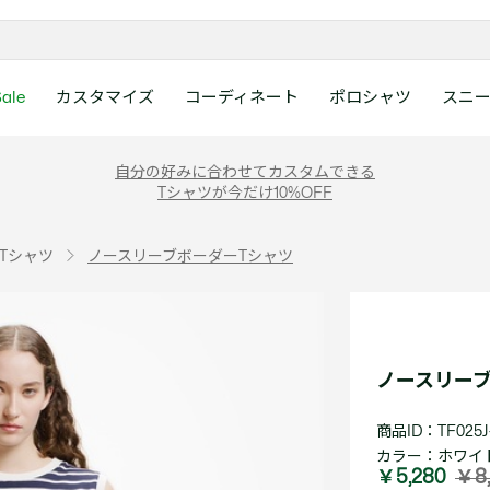
ale
カスタマイズ
コーディネート
ポロシャツ
スニ
ラコステお客様センタ
ンすべて
ツ
レディース 新着
メンズ スニーカー
シューズ
シューズ
Boys
メンズ セール
レデイース ポロシャツ
キッズ 新着
レデイース スニーカー
アクセサリー
アクセサリー
Girls
レディース セ
キッズ ポロシ
自分の好みに合わせてカスタムできる
月~土曜日：9:00 ~ 18:
Tシャツが今だけ10%OFF
ー
ウェア
レザースニーカー
レザースニーカー
レザースニーカー
ポロシャツ
ポロシャツ
クラシックフィット
ウェア
レザースニーカー
日曜日：9:00 ~ 17:0
ベルト
ベルト
ポロシャツ
ポロシャツ
ボーイズ
ト
て
シューズ
キャンバススニーカー
キャンバススニーカー
キャンバススニーカー
Tシャツ
Tシャツ
スリムフィット
シューズ
キャンバススニーカー
アンダーウェア
キャップ・ハッ
ワンピース・ス
ワンピース・ス
ガールズ
0120-37-0202 (
Tシャツ
ノースリーブボーダーTシャツ
アクセサリー
スポーツシューズ
スポーツ・その他シューズ
スポーツ・その他シューズ
スウェット
スウェット
ルーズフィット
アクセサリー
スポーツシューズ
キャップ・ハッ
スカーフ・マフ
Tシャツ
Tシャツ
て
キッズ ポロシャツ
ワニ)
サンダル
サンダル
サンダル
パンツ
シャツ
半袖ポロシャツ
サンダル
スカーフ・マフ
グローブ・リス
スウェット
スウェット
ディース 新着
キッズ 新着
Eメールでのお問い合
ウェア
アウター・コート
長袖ポロシャツ
グローブ・リス
ソックス
ウェア
シャツ
ンズ スニーカー
シューズすべて見る
シューズすべて見る
レデイース スニーカー
は1営業日を目安とし
セーター・ニット
ソックス
タオル
アウター・コー
きます。
Boys すべて見る
レデイース ポロシャツ
Girls すべて見る
Lacoste Story
Our Preferred Raw Mate
ノースリーブ
パンツ
タオル
時計
セーター・ニッ
スポーツ
スポーツ
ットアップ
トラックスーツ
時計
香水
パンツ
Eメールでお
商品ID：TF025J
ズ
ズ
シューズ
香水
サングラス
シューズ
テニス
テニス
カラー：
ホワイト
バッグ・小物
サングラス
ジュエリー
バッグ・小物
テニスラケット・バッグ
テニスラケット・バッグ
￥5,280
￥8