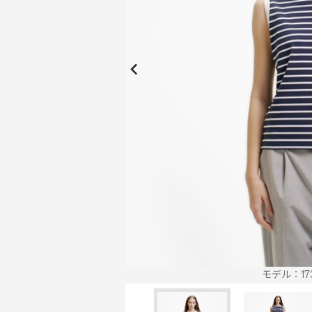
New Collection
New
Elite Active
ボーイズ 新着
My Lacoste
2026年秋の新作コレクション
2026年秋の新作コレクション
モデル：173