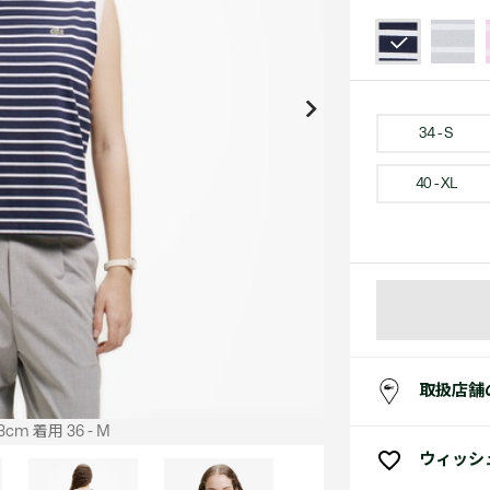
アクセサリー
水着
アクセサリー
ゴルフ
ゴルフ
アクセサリーすべ
小さい・大きいサイズ
小さい・大きい
スポーツスタイル
アクセサリーすべ
 Underwear Collection
スポーツすべて見る
My Lacoste
セールすべて見る
セールすべて見る
Carnaby
スポーツすべて見る
Baseshot Pro
ポロシャツ ガイド
ガールズ 新着
メンズ ポロシャツ
ベイビー 新着
34 - S
40 - XL
シューズ
ベストセラー
シューズ
ベストセラー
取扱店舗
cm 着用 36 - M
ウィッシ