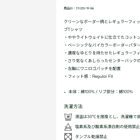
商品ID：TF025J-99-166
クリーンなボーダー柄とレギュラーフィ
ブTシャツ
・ややライトウェイトに仕立てたコット
・ベーシックなバイカラーボーダーパタ
・適度なゆとりを持たせたレギュラーフ
・さり気なくあしらったセンターバック
・左胸にワニロゴパッチを配置
・フィット感：Regular Fit
本体：綿100% / リブ部分：綿100%
洗濯方法:
液温は30℃を限度とし、洗濯機で
塩素系及び酸素系漂白剤の使用禁止
タンブル乾燥禁止