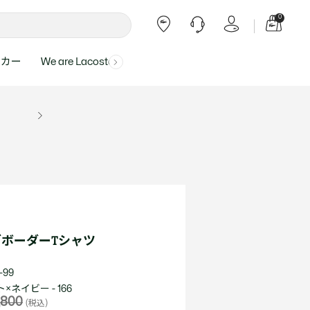
0
ーカー
We are Lacoste
よくある質問
ー受付時間：
よくある質問の回答が記載されていま
ール
ャツ
Topics
バッグ・レザーグッズ
バッグ・レザーグッズ
Final Sale - 最大 40% OFF
00
す。
アイテムが更にプライスダウン！
0（祝休）
Lacoste Harajuku
バッグ
バッグ
・ルームウェア
ト
カート
カート
小物
小物
トピックス
フリーダイヤル ミナ ワニ
ト
ラー
レザーグッズすべて見る
レザーグッズすべて見る
ラー
トバンド
わせにつきまして
トバンド
て回答させていただ
ト
rials
Our Commitments
ボーダーTシャツ
ト
問い合わせ
よくある質問を見る
-99
×ネイビー - 166
,800
(税込)