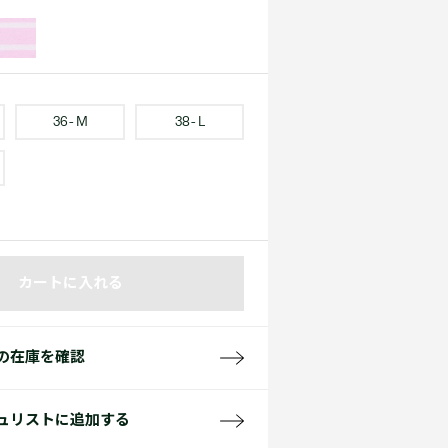
て見る
サイズ
て見る
FW26 Runway Show
Sneaker Collection
レディース ポロシャツ
36 - M
38 - L
バッグ・レザークッズ
カートに入れる
ポロシャツ ガイド
の在庫を確認
ュリストに追加する