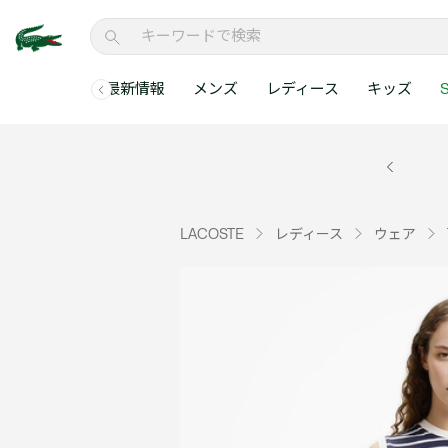
最新情報
メンズ
レディース
キッズ
S
メンズコレクションすべて
レディースコレクションすべて
メンズ 新着
ウェア
ウェア
キッズコレクショ
セールアイテム
メンズ ポロシャ
新着アイテム
新着アイテム
ウェア
ポロシャツ
ポロシャツ
新着アイテム
セールのベストセラ
クラシックフィット
ベストセラー
ベストセラー
シューズ
Tシャツ
ワンピース・スカー
ベストセラー
セールアイテムすべ
レギュラーフィット
LACOSTE
レディース
ウェア
WEB限定
WEB限定
アクセサリー
シャツ
Tシャツ
スリムフィット
キッズコレクションすべ
セールアイテム
スウェット
シャツ
半袖ポロシャツ
メンズコレクションすべて
レディースコレクションすべて
メンズ 新着
レ
セーター・ニット
セーター・ニット
長袖ポロシャツ
メ
アウター・コート
スウェット
メンズ ポロシャツ
My Style with Lacoste
パンツ
アウター・コート
トラックスーツ・セ
パンツ
小さい・大きいサイ
小さい・大きいサイ
ウェアすべて見る
ウェアすべて見る