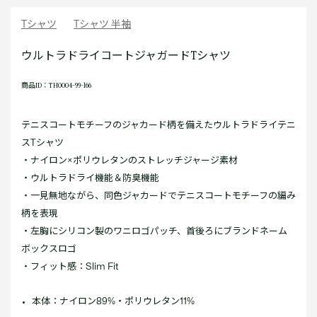
Tシャツ
Tシャツ 半袖
ウルトラドライコートジャガードTシャツ
商品ID：TH0004-99-166
テニスコートモチーフのジャカード柄を備えたウルトラドライテニ
スTシャツ
・ナイロン×ポリウレタンのストレッチジャージ素材
・ウルトラドライ機能＆防臭機能
・一見無地ながら、同色ジャカードでテニスコートモチーフの編み
柄を表現
・左胸にシリコン製のワニロゴパッチ、首後ろにブランドネーム
ボックスロゴ
・フィット感：Slim Fit
本体：ナイロン89%・ポリウレタン11%