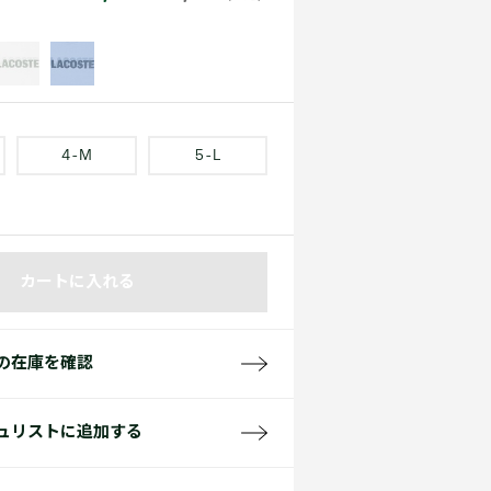
て見る
サイズ
て見る
FW26 Runway Show
Sneaker Collection
レディース ポロシャツ
4 - M
5 - L
カートに入れる
バッグ・レザークッズ
ポロシャツ ガイド
の在庫を確認
ュリストに追加する