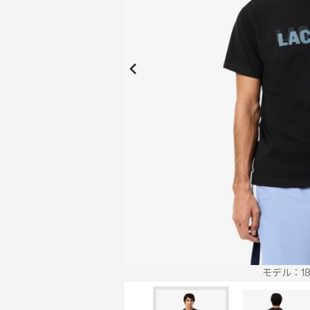
New Collection
New
Elite Active
ボーイズ 新着
My Lacoste
2026年秋の新作コレクション
2026年秋の新作コレクション
モデル：187