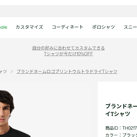
ale
カスタマイズ
コーディネート
ポロシャツ
スニ
ラコステお客様センタ
ンすべて
ツ
レディース 新着
メンズ スニーカー
シューズ
シューズ
Boys
メンズ セール
レデイース ポロシャツ
キッズ 新着
レデイース スニーカー
アクセサリー
アクセサリー
Girls
レディース セ
キッズ ポロシ
自分の好みに合わせてカスタムできる
月~土曜日：9:00 ~ 18:
Tシャツが今だけ10%OFF
ー
ウェア
レザースニーカー
レザースニーカー
レザースニーカー
ポロシャツ
ポロシャツ
クラシックフィット
ウェア
レザースニーカー
日曜日：9:00 ~ 17:0
ベルト
ベルト
ポロシャツ
ポロシャツ
ボーイズ
ト
て
シューズ
キャンバススニーカー
キャンバススニーカー
キャンバススニーカー
Tシャツ
Tシャツ
スリムフィット
シューズ
キャンバススニーカー
アンダーウェア
キャップ・ハッ
ワンピース・ス
ワンピース・ス
ガールズ
0120-37-0202 (
ャツ
ブランドネームロゴプリントウルトラドライTシャツ
アクセサリー
スポーツシューズ
スポーツ・その他シューズ
スポーツ・その他シューズ
スウェット
スウェット
ルーズフィット
アクセサリー
スポーツシューズ
キャップ・ハッ
スカーフ・マフ
Tシャツ
Tシャツ
て
キッズ ポロシャツ
ワニ)
サンダル
サンダル
サンダル
パンツ
シャツ
半袖ポロシャツ
サンダル
スカーフ・マフ
グローブ・リス
スウェット
スウェット
ディース 新着
キッズ 新着
Eメールでのお問い合
ウェア
アウター・コート
長袖ポロシャツ
グローブ・リス
ソックス
ウェア
シャツ
ンズ スニーカー
シューズすべて見る
シューズすべて見る
レデイース スニーカー
は1営業日を目安とし
セーター・ニット
ソックス
タオル
アウター・コー
きます。
Boys すべて見る
レデイース ポロシャツ
Girls すべて見る
Lacoste Story
Our Preferred Raw Mate
ブランドネ
パンツ
タオル
時計
セーター・ニッ
スポーツ
スポーツ
イTシャツ
ットアップ
トラックスーツ
時計
香水
パンツ
Eメールでお
ズ
ズ
シューズ
香水
サングラス
シューズ
テニス
テニス
商品ID：TH0217
バッグ・小物
サングラス
ジュエリー
バッグ・小物
テニスラケット・バッグ
テニスラケット・バッグ
カラー：
ブラック 