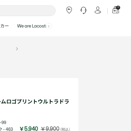
0
ーカー
We are Lacoste
よくある質問
ー受付時間：
よくある質問の回答が記載されていま
ール
ャツ
Topics
バッグ・レザーグッズ
バッグ・レザーグッズ
Final Sale - 最大 40% OFF
00
す。
アイテムが更にプライスダウン！
0（祝休）
Lacoste Harajuku
バッグ
バッグ
・ルームウェア
ト
カート
カート
小物
小物
トピックス
フリーダイヤル ミナ ワニ
ト
ラー
レザーグッズすべて見る
レザーグッズすべて見る
ラー
トバンド
わせにつきまして
トバンド
て回答させていただ
ト
rials
Our Commitments
ームロゴプリントウルトラドラ
ト
問い合わせ
よくある質問を見る
-99
￥5,940
￥9,900
- 463
(税込)