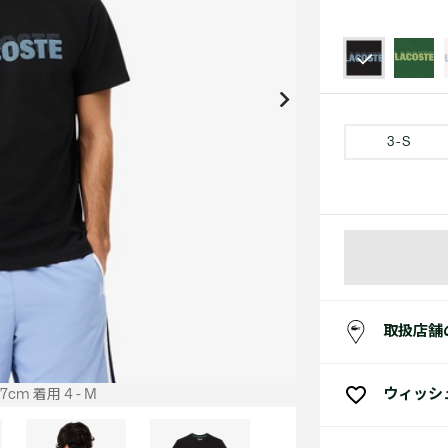
アクセサリー
水着
アクセサリー
ゴルフ
ゴルフ
アクセサリーすべ
小さい・大きいサイズ
小さい・大きい
スポーツスタイル
アクセサリーすべ
 Underwear Collection
スポーツすべて見る
My Lacoste
セールすべて見る
セールすべて見る
Carnaby
スポーツすべて見る
Baseshot Pro
ポロシャツ ガイド
ガールズ 新着
メンズ ポロシャツ
ベイビー 新着
3 - S
シューズ
ベストセラー
シューズ
ベストセラー
取扱店舗
ウィッシ
cm 着用 4 - M