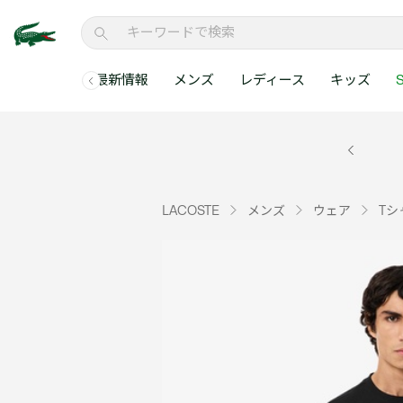
最新情報
メンズ
レディース
キッズ
S
メンズコレクションすべて
レディースコレクションすべて
メンズ 新着
ウェア
ウェア
キッズコレクショ
セールアイテム
メンズ ポロシャ
新着アイテム
新着アイテム
ウェア
ポロシャツ
ポロシャツ
新着アイテム
セールのベストセラ
クラシックフィット
ベストセラー
ベストセラー
シューズ
Tシャツ
ワンピース・スカー
ベストセラー
セールアイテムすべ
レギュラーフィット
LACOSTE
メンズ
ウェア
Tシ
WEB限定
WEB限定
アクセサリー
シャツ
Tシャツ
スリムフィット
キッズコレクションすべ
セールアイテム
スウェット
シャツ
半袖ポロシャツ
メンズコレクションすべて
レディースコレクションすべて
メンズ 新着
レ
セーター・ニット
セーター・ニット
長袖ポロシャツ
メ
アウター・コート
スウェット
メンズ ポロシャツ
My Style with Lacoste
パンツ
アウター・コート
トラックスーツ・セ
パンツ
小さい・大きいサイ
小さい・大きいサイ
ウェアすべて見る
ウェアすべて見る