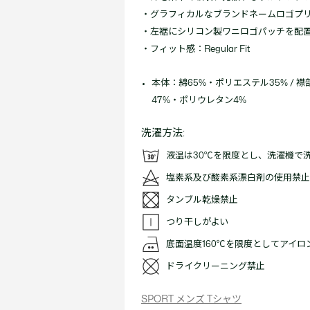
・グラフィカルなブランドネームロゴプ
・左裾にシリコン製ワニロゴパッチを配
・フィット感：Regular Fit
本体：綿65%・ポリエステル35% / 
47%・ポリウレタン4%
洗濯方法:
液温は30℃を限度とし、洗濯機で
塩素系及び酸素系漂白剤の使用禁止
タンブル乾燥禁止
つり干しがよい
底面温度160℃を限度としてアイ
ドライクリーニング禁止
SPORT メンズ Tシャツ