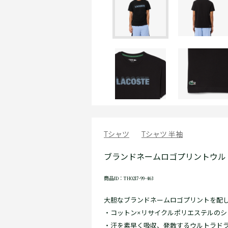
Tシャツ
Tシャツ 半袖
ブランドネームロゴプリントウル
商品ID：TH0217-99-463
大胆なブランドネームロゴプリントを配し
・コットン×リサイクルポリエステルのシ
・汗を素早く吸収、発散するウルトラド