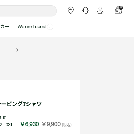
0
ーカー
We are Lacoste
よくある質問
ー受付時間：
よくある質問の回答が記載されていま
ール
ャツ
Topics
バッグ・レザーグッズ
バッグ・レザーグッズ
Final Sale - 最大 40% OFF
00
す。
アイテムが更にプライスダウン！
0（祝休）
Lacoste Harajuku
バッグ
バッグ
・ルームウェア
ト
カート
カート
小物
小物
トピックス
フリーダイヤル ミナ ワニ
ト
ラー
レザーグッズすべて見る
レザーグッズすべて見る
ラー
トバンド
わせにつきまして
トバンド
て回答させていただ
ト
rials
Our Commitments
テーピングTシャツ
ト
問い合わせ
よくある質問を見る
-10
￥6,930
￥9,900
- 031
(税込)