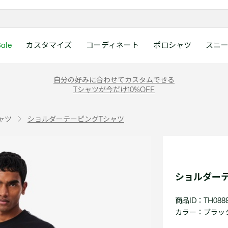
ale
カスタマイズ
コーディネート
ポロシャツ
スニ
ラコステお客様センタ
ンすべて
ツ
レディース 新着
メンズ スニーカー
シューズ
シューズ
Boys
メンズ セール
レデイース ポロシャツ
キッズ 新着
レデイース スニーカー
アクセサリー
アクセサリー
Girls
レディース セ
キッズ ポロシ
自分の好みに合わせてカスタムできる
月~土曜日：9:00 ~ 18:
Tシャツが今だけ10%OFF
ー
ウェア
レザースニーカー
レザースニーカー
レザースニーカー
ポロシャツ
ポロシャツ
クラシックフィット
ウェア
レザースニーカー
日曜日：9:00 ~ 17:0
ベルト
ベルト
ポロシャツ
ポロシャツ
ボーイズ
ト
て
シューズ
キャンバススニーカー
キャンバススニーカー
キャンバススニーカー
Tシャツ
Tシャツ
スリムフィット
シューズ
キャンバススニーカー
アンダーウェア
キャップ・ハッ
ワンピース・ス
ワンピース・ス
ガールズ
0120-37-0202 (
ャツ
ショルダーテーピングTシャツ
アクセサリー
スポーツシューズ
スポーツ・その他シューズ
スポーツ・その他シューズ
スウェット
スウェット
ルーズフィット
アクセサリー
スポーツシューズ
キャップ・ハッ
スカーフ・マフ
Tシャツ
Tシャツ
て
キッズ ポロシャツ
ワニ)
サンダル
サンダル
サンダル
パンツ
シャツ
半袖ポロシャツ
サンダル
スカーフ・マフ
グローブ・リス
スウェット
スウェット
ディース 新着
キッズ 新着
Eメールでのお問い合
ウェア
アウター・コート
長袖ポロシャツ
グローブ・リス
ソックス
ウェア
シャツ
ンズ スニーカー
シューズすべて見る
シューズすべて見る
レデイース スニーカー
は1営業日を目安とし
セーター・ニット
ソックス
タオル
アウター・コー
きます。
Boys すべて見る
レデイース ポロシャツ
Girls すべて見る
Lacoste Story
Our Preferred Raw Mate
ショルダー
パンツ
タオル
時計
セーター・ニッ
スポーツ
スポーツ
ットアップ
トラックスーツ
時計
香水
パンツ
Eメールでお
商品ID：TH0888
ズ
ズ
シューズ
香水
サングラス
シューズ
テニス
テニス
カラー：
ブラック 
バッグ・小物
サングラス
ジュエリー
バッグ・小物
テニスラケット・バッグ
テニスラケット・バッグ