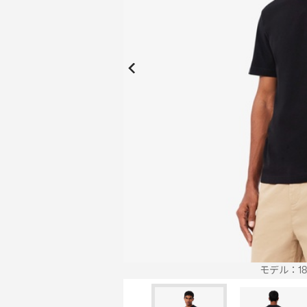
New Collection
New
Elite Active
ボーイズ 新着
My Lacoste
2026年秋の新作コレクション
2026年秋の新作コレクション
モデル：186