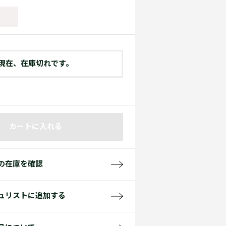
て見る
サイズ
て見る
FW26 Runway Show
Sneaker Collection
レディース ポロシャツ
現在、在庫切れです。
カートに入れる
バッグ・レザークッズ
ポロシャツ ガイド
の在庫を確認
ュリストに追加する