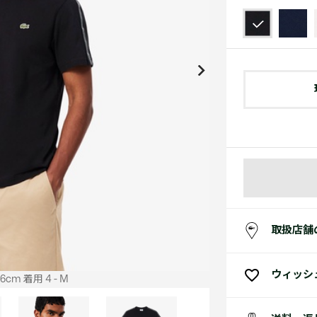
アクセサリー
水着
アクセサリー
ゴルフ
ゴルフ
アクセサリーすべ
小さい・大きいサイズ
小さい・大きい
スポーツスタイル
アクセサリーすべ
 Underwear Collection
スポーツすべて見る
My Lacoste
セールすべて見る
セールすべて見る
Carnaby
スポーツすべて見る
Baseshot Pro
ポロシャツ ガイド
ガールズ 新着
メンズ ポロシャツ
ベイビー 新着
シューズ
ベストセラー
シューズ
ベストセラー
取扱店舗
ウィッシ
cm 着用 4 - M