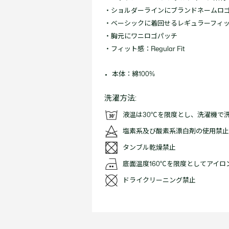
・ショルダーラインにブランドネームロ
・ベーシックに着回せるレギュラーフィ
・胸元にワニロゴパッチ
・フィット感：Regular Fit
本体：綿100%
洗濯方法:
液温は30℃を限度とし、洗濯機で
塩素系及び酸素系漂白剤の使用禁止
タンブル乾燥禁止
底面温度160℃を限度としてアイ
ドライクリーニング禁止