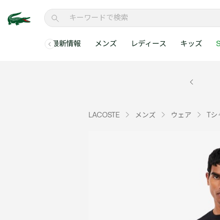
最新情報
メンズ
レディース
キッズ
S
メンズコレクションすべて
レディースコレクションすべて
メンズ 新着
ウェア
ウェア
キッズコレクショ
セールアイテム
メンズ ポロシャ
新着アイテム
新着アイテム
ウェア
ポロシャツ
ポロシャツ
新着アイテム
セールのベストセラ
クラシックフィット
ベストセラー
ベストセラー
シューズ
Tシャツ
ワンピース・スカー
ベストセラー
セールアイテムすべ
レギュラーフィット
LACOSTE
メンズ
ウェア
Tシ
WEB限定
WEB限定
アクセサリー
シャツ
Tシャツ
スリムフィット
キッズコレクションすべ
セールアイテム
スウェット
シャツ
半袖ポロシャツ
メンズコレクションすべて
レディースコレクションすべて
メンズ 新着
レ
セーター・ニット
セーター・ニット
長袖ポロシャツ
メ
アウター・コート
スウェット
メンズ ポロシャツ
My Style with Lacoste
パンツ
アウター・コート
トラックスーツ・セ
パンツ
小さい・大きいサイ
小さい・大きいサイ
ウェアすべて見る
ウェアすべて見る