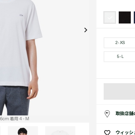
アクセサリー
水着
アクセサリー
ゴルフ
ゴルフ
アクセサリーすべ
小さい・大きいサイズ
小さい・大きい
スポーツスタイル
アクセサリーすべ
 Underwear Collection
スポーツすべて見る
My Lacoste
セールすべて見る
セールすべて見る
Carnaby
スポーツすべて見る
Baseshot Pro
ポロシャツ ガイド
ガールズ 新着
メンズ ポロシャツ
ベイビー 新着
2 - XS
5 - L
シューズ
ベストセラー
シューズ
ベストセラー
取扱店舗
cm 着用 4 - M
ウィッシ