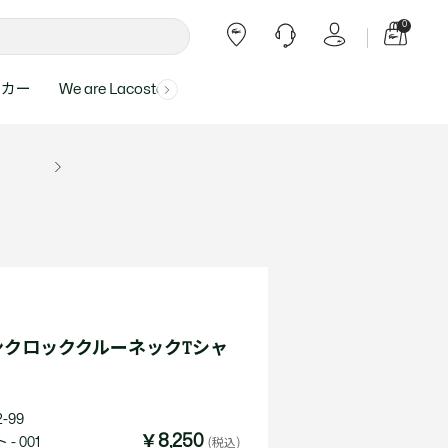
0
ーカー
We are Lacoste
よくある質問
ー受付時間：
よくある質問の回答が記載されていま
ール
ャツ
Topics
バッグ・レザーグッズ
バッグ・レザーグッズ
Final Sale - 最大 40% OFF
00
す。
アイテムが更にプライスダウン！
0（祝休）
Lacoste Harajuku
バッグ
バッグ
・ルームウェア
ト
カート
カート
小物
小物
トピックス
フリーダイヤル ミナ ワニ
ト
ラー
レザーグッズすべて見る
レザーグッズすべて見る
ラー
トバンド
わせにつきまして
トバンド
て回答させていただ
ト
rials
Our Commitments
ンクロッククルーネックTシャ
ト
問い合わせ
よくある質問を見る
-99
￥8,250
- 001
(税込)