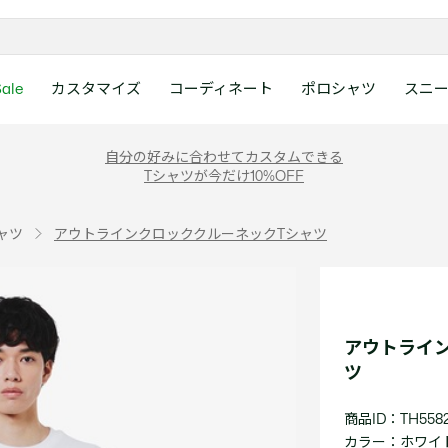
ale
カスタマイズ
コーディネート
ポロシャツ
スニ
ラコステお客様センタ
ンすべて
ツ
レディース 新着
メンズ スニーカー
シューズ
シューズ
Boys
メンズ セール
レデイース ポロシャツ
キッズ 新着
レデイース スニーカー
アクセサリー
アクセサリー
Girls
レディース セ
キッズ ポロシ
自分の好みに合わせてカスタムできる
月~土曜日：9:00 ~ 18:
Tシャツが今だけ10%OFF
ー
ウェア
レザースニーカー
レザースニーカー
レザースニーカー
ポロシャツ
ポロシャツ
クラシックフィット
ウェア
レザースニーカー
日曜日：9:00 ~ 17:0
ベルト
ベルト
ポロシャツ
ポロシャツ
ボーイズ
ト
て
シューズ
キャンバススニーカー
キャンバススニーカー
キャンバススニーカー
Tシャツ
Tシャツ
スリムフィット
シューズ
キャンバススニーカー
アンダーウェア
キャップ・ハッ
ワンピース・ス
ワンピース・ス
ガールズ
0120-37-0202 (
ャツ
アウトラインクロッククルーネックTシャツ
アクセサリー
スポーツシューズ
スポーツ・その他シューズ
スポーツ・その他シューズ
スウェット
スウェット
ルーズフィット
アクセサリー
スポーツシューズ
キャップ・ハッ
スカーフ・マフ
Tシャツ
Tシャツ
て
キッズ ポロシャツ
ワニ)
サンダル
サンダル
サンダル
パンツ
シャツ
半袖ポロシャツ
サンダル
スカーフ・マフ
グローブ・リス
スウェット
スウェット
ディース 新着
キッズ 新着
Eメールでのお問い合
ウェア
アウター・コート
長袖ポロシャツ
グローブ・リス
ソックス
ウェア
シャツ
ンズ スニーカー
シューズすべて見る
シューズすべて見る
レデイース スニーカー
は1営業日を目安とし
セーター・ニット
ソックス
タオル
アウター・コー
きます。
Boys すべて見る
レデイース ポロシャツ
Girls すべて見る
Lacoste Story
Our Preferred Raw Mate
アウトライ
パンツ
タオル
時計
セーター・ニッ
スポーツ
スポーツ
ツ
ットアップ
トラックスーツ
時計
香水
パンツ
Eメールでお
ズ
ズ
シューズ
香水
サングラス
シューズ
テニス
テニス
商品ID：TH5582
バッグ・小物
サングラス
ジュエリー
バッグ・小物
テニスラケット・バッグ
テニスラケット・バッグ
カラー：
ホワイト 