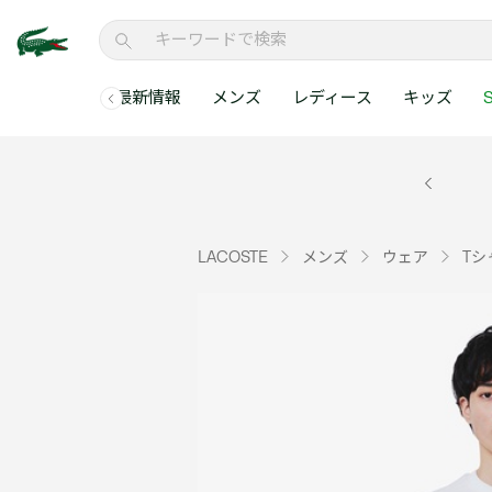
最新情報
メンズ
レディース
キッズ
S
メンズコレクションすべて
レディースコレクションすべて
メンズ 新着
ウェア
ウェア
キッズコレクショ
セールアイテム
メンズ ポロシャ
新着アイテム
新着アイテム
ウェア
ポロシャツ
ポロシャツ
新着アイテム
セールのベストセラ
クラシックフィット
ベストセラー
ベストセラー
シューズ
Tシャツ
ワンピース・スカー
ベストセラー
セールアイテムすべ
レギュラーフィット
LACOSTE
メンズ
ウェア
Tシ
WEB限定
WEB限定
アクセサリー
シャツ
Tシャツ
スリムフィット
キッズコレクションすべ
セールアイテム
スウェット
シャツ
半袖ポロシャツ
メンズコレクションすべて
レディースコレクションすべて
メンズ 新着
レ
セーター・ニット
セーター・ニット
長袖ポロシャツ
メ
アウター・コート
スウェット
メンズ ポロシャツ
My Style with Lacoste
パンツ
アウター・コート
トラックスーツ・セ
パンツ
小さい・大きいサイ
小さい・大きいサイ
ウェアすべて見る
ウェアすべて見る