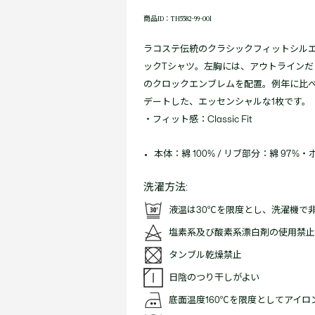
商品ID：TH5582-99-001
ラコステ伝統のクラシックフィットシル
ックTシャツ。左胸には、アウトラインだ
のクロックエンブレムを配置。例年に比
デートした、エッセンシャルな1枚です。
・フィット感：Classic Fit
本体：綿 100% / リブ部分：綿 97%
洗濯方法:
液温は30℃を限度とし、洗濯機で
塩素系及び酸素系漂白剤の使用禁止
タンブル乾燥禁止
日陰のつり干しがよい
底面温度160℃を限度としてアイ