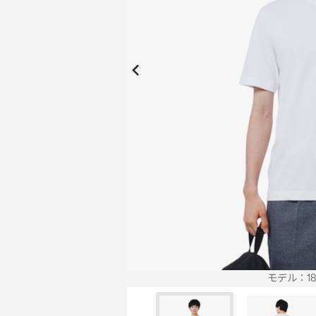
New Collection
New
Elite Active
ボーイズ 新着
My Lacoste
2026年秋の新作コレクション
2026年秋の新作コレクション
モデル：186