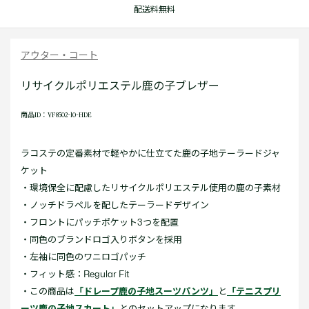
配送料無料
アウター・コート
リサイクルポリエステル鹿の子ブレザー
商品ID：VF8502-10-HDE
ラコステの定番素材で軽やかに仕立てた鹿の子地テーラードジャ
ケット
・環境保全に配慮したリサイクルポリエステル使用の鹿の子素材
・ノッチドラペルを配したテーラードデザイン
・フロントにパッチポケット3つを配置
・同色のブランドロゴ入りボタンを採用
・左袖に同色のワニロゴパッチ
・フィット感：Regular Fit
・この商品は
「ドレープ鹿の子地スーツパンツ」
と
「テニスプリ
ーツ鹿の子地スカート」
とのセットアップになります。