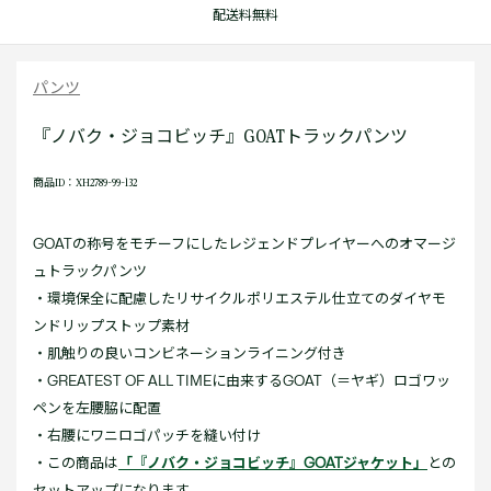
配送料無料
パンツ
『ノバク・ジョコビッチ』GOATトラックパンツ
商品ID：XH2789-99-132
GOATの称号をモチーフにしたレジェンドプレイヤーへのオマージ
ュトラックパンツ
・環境保全に配慮したリサイクルポリエステル仕立てのダイヤモ
ンドリップストップ素材
・肌触りの良いコンビネーションライニング付き
・GREATEST OF ALL TIMEに由来するGOAT（＝ヤギ）ロゴワッ
ペンを左腰脇に配置
・右腰にワニロゴパッチを縫い付け
・この商品は
「『ノバク・ジョコビッチ』GOATジャケット」
との
セットアップになります。