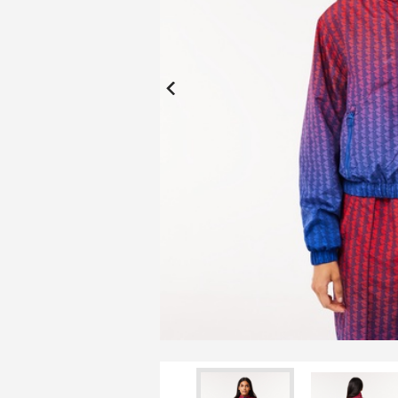
New Collection
New
Elite Active
ボーイズ 新着
My Lacoste
2026年秋の新作コレクション
2026年秋の新作コレクション