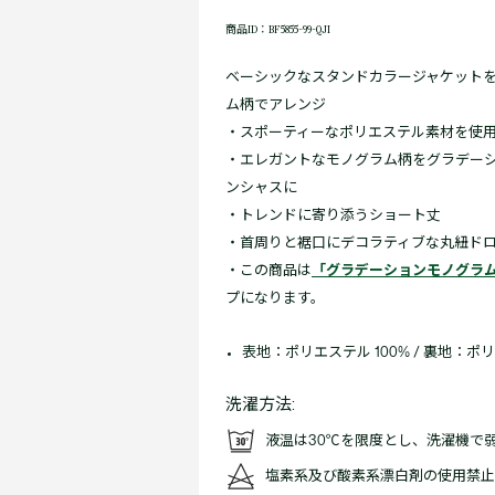
商品ID：BF5855-99-QJI
ベーシックなスタンドカラージャケット
ム柄でアレンジ
・スポーティーなポリエステル素材を使
・エレガントなモノグラム柄をグラデー
ンシャスに
・トレンドに寄り添うショート丈
・首周りと裾口にデコラティブな丸紐ド
・この商品は
「グラデーションモノグラ
プになります。
表地：ポリエステル 100% / 裏地：ポリ
洗濯方法:
液温は30℃を限度とし、洗濯機で
塩素系及び酸素系漂白剤の使用禁止