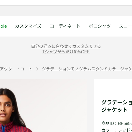
ale
カスタマイズ
コーディネート
ポロシャツ
スニ
ラコステお客様センタ
ンすべて
ツ
レディース 新着
メンズ スニーカー
シューズ
シューズ
Boys
メンズ セール
レデイース ポロシャツ
キッズ 新着
レデイース スニーカー
アクセサリー
アクセサリー
Girls
レディース セ
キッズ ポロシ
自分の好みに合わせてカスタムできる
月~土曜日：9:00 ~ 18:
Tシャツが今だけ10%OFF
ー
ウェア
レザースニーカー
レザースニーカー
レザースニーカー
ポロシャツ
ポロシャツ
クラシックフィット
ウェア
レザースニーカー
日曜日：9:00 ~ 17:0
ベルト
ベルト
ポロシャツ
ポロシャツ
ボーイズ
ト
て
シューズ
キャンバススニーカー
キャンバススニーカー
キャンバススニーカー
Tシャツ
Tシャツ
スリムフィット
シューズ
キャンバススニーカー
アンダーウェア
キャップ・ハッ
ワンピース・ス
ワンピース・ス
ガールズ
0120-37-0202 (
アウター・コート
グラデーションモノグラムスタンドカラージャ
アクセサリー
スポーツシューズ
スポーツ・その他シューズ
スポーツ・その他シューズ
スウェット
スウェット
ルーズフィット
アクセサリー
スポーツシューズ
キャップ・ハッ
スカーフ・マフ
Tシャツ
Tシャツ
て
キッズ ポロシャツ
ワニ)
サンダル
サンダル
サンダル
パンツ
シャツ
半袖ポロシャツ
サンダル
スカーフ・マフ
グローブ・リス
スウェット
スウェット
ディース 新着
キッズ 新着
Eメールでのお問い合
ウェア
アウター・コート
長袖ポロシャツ
グローブ・リス
ソックス
ウェア
シャツ
ンズ スニーカー
シューズすべて見る
シューズすべて見る
レデイース スニーカー
は1営業日を目安とし
セーター・ニット
ソックス
タオル
アウター・コー
きます。
Boys すべて見る
レデイース ポロシャツ
Girls すべて見る
Lacoste Story
Our Preferred Raw Mate
グラデーシ
パンツ
タオル
時計
セーター・ニッ
スポーツ
スポーツ
ジャケット
ットアップ
トラックスーツ
時計
香水
パンツ
Eメールでお
ズ
ズ
シューズ
香水
サングラス
シューズ
テニス
テニス
商品ID：BF5855
バッグ・小物
サングラス
ジュエリー
バッグ・小物
テニスラケット・バッグ
テニスラケット・バッグ
カラー：
レッド -