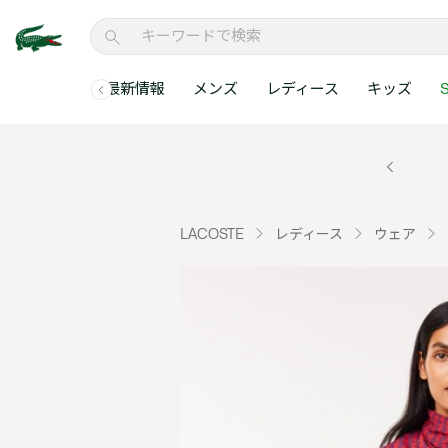
最新情報
メンズ
レディース
キッズ
S
メンズコレクションすべて
レディースコレクションすべて
メンズ 新着
ウェア
ウェア
キッズコレクショ
セールアイテム
メンズ ポロシャ
新着アイテム
新着アイテム
ウェア
ポロシャツ
ポロシャツ
新着アイテム
セールのベストセラ
クラシックフィット
ベストセラー
ベストセラー
シューズ
Tシャツ
ワンピース・スカー
ベストセラー
セールアイテムすべ
レギュラーフィット
LACOSTE
レディース
ウェア
WEB限定
WEB限定
アクセサリー
シャツ
Tシャツ
スリムフィット
キッズコレクションすべ
セールアイテム
スウェット
シャツ
半袖ポロシャツ
メンズコレクションすべて
レディースコレクションすべて
メンズ 新着
レ
セーター・ニット
セーター・ニット
長袖ポロシャツ
メ
アウター・コート
スウェット
メンズ ポロシャツ
My Style with Lacoste
パンツ
アウター・コート
トラックスーツ・セ
パンツ
小さい・大きいサイ
小さい・大きいサイ
ウェアすべて見る
ウェアすべて見る