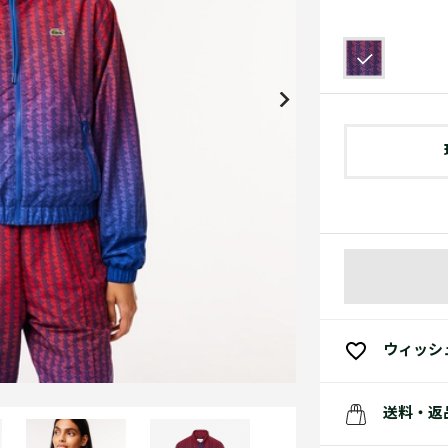
アクセサリー
水着
アクセサリー
ゴルフ
ゴルフ
アクセサリーすべ
小さい・大きいサイズ
小さい・大きい
スポーツスタイル
アクセサリーすべ
 Underwear Collection
スポーツすべて見る
My Lacoste
セールすべて見る
セールすべて見る
Carnaby
スポーツすべて見る
Baseshot Pro
ポロシャツ ガイド
ガールズ 新着
メンズ ポロシャツ
ベイビー 新着
シューズ
ベストセラー
シューズ
ベストセラー
ウィッシ
送料・返