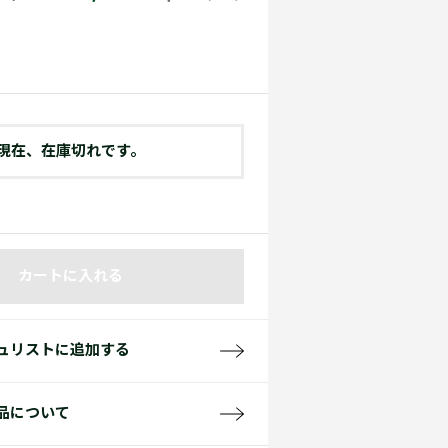
て見る
サイズ
て見る
FW26 Runway Show
Sneaker Collection
レディース ポロシャツ
現在、在庫切れです。
バッグ・レザークッズ
カートに入れる
ポロシャツ ガイド
ュリストに追加する
品について