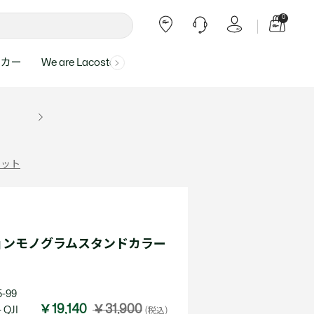
0
ーカー
We are Lacoste
よくある質問
ー受付時間：
よくある質問の回答が記載されていま
ール
ャツ
Topics
バッグ・レザーグッズ
バッグ・レザーグッズ
Final Sale - 最大 40% OFF
00
す。
アイテムが更にプライスダウン！
0（祝休）
Lacoste Harajuku
バッグ
バッグ
・ルームウェア
ト
カート
カート
小物
小物
トピックス
フリーダイヤル ミナ ワニ
ケット
ト
ラー
レザーグッズすべて見る
レザーグッズすべて見る
ラー
トバンド
わせにつきまして
トバンド
て回答させていただ
ト
rials
Our Commitments
ョンモノグラムスタンドカラー
ト
問い合わせ
よくある質問を見る
-99
￥19,140
￥31,900
 QJI
(税込)