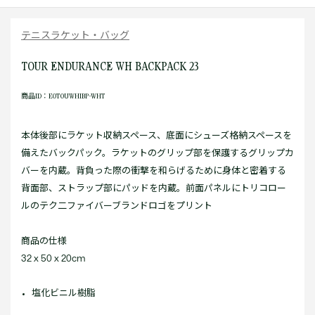
テニスラケット・バッグ
TOUR ENDURANCE WH BACKPACK 23
商品ID：E0TOUWHIBP-WHT
本体後部にラケット収納スペース、底面にシューズ格納スペースを
備えたバックパック。ラケットのグリップ部を保護するグリップカ
バーを内蔵。背負った際の衝撃を和らげるために身体と密着する
背面部、ストラップ部にパッドを内蔵。前面パネルにトリコロー
ルのテク二ファイバーブランドロゴをプリント
商品の仕様
32 x 50 x 20cm
塩化ビニル樹脂