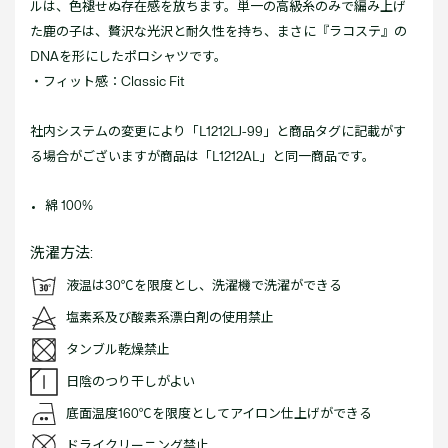
ルは、色褪せぬ存在感を放ちます。単一の高級糸のみで編み上げ
た鹿の子は、贅沢な光沢と耐久性を持ち、まさに『ラコステ』の
DNAを形にしたポロシャツです。
・フィット感：Classic Fit
社内システムの変更により「L1212LJ-99」と商品タグに記載がす
る場合がございますが商品は「L1212AL」と同一商品です。
綿 100%
洗濯方法:
液温は30℃を限度とし、洗濯機で洗濯ができる
塩素系及び酸素系漂白剤の使用禁止
タンブル乾燥禁止
日陰のつり干しがよい
底面温度160℃を限度としてアイロン仕上げができる
ドライクリーニング禁止