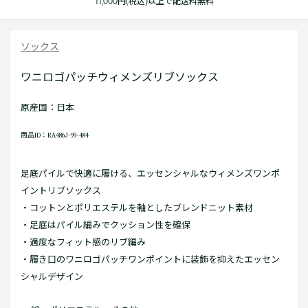
11,000円(税込)以上で配送料無料
ソックス
ワニロゴパッチウィメンズリブソックス
原産国：日本
商品ID：RA486J-99-484
足底パイルで快適に履ける、エッセンシャルなウィメンズワンポ
イントリブソックス
・コットンとポリエステルを軸としたブレンドニット素材
・足底はパイル編みでクッション性を確保
・適度なフィット感のリブ編み
・履き口のワニロゴパッチワンポイントに装飾を抑えたエッセン
シャルデザイン