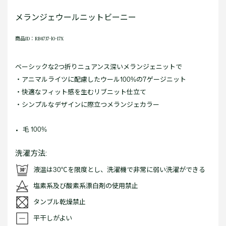
メランジェウールニットビーニー
商品ID：RB4737-10-I7X
ベーシックな2つ折りニュアンス深いメランジェニットで
・アニマルライツに配慮したウール100%の7ゲージニット
・快適なフィット感を生むリブニット仕立て
・シンプルなデザインに際立つメランジェカラー
毛 100%
洗濯方法:
液温は30℃を限度とし、洗濯機で非常に弱い洗濯ができる
塩素系及び酸素系漂白剤の使用禁止
タンブル乾燥禁止
平干しがよい