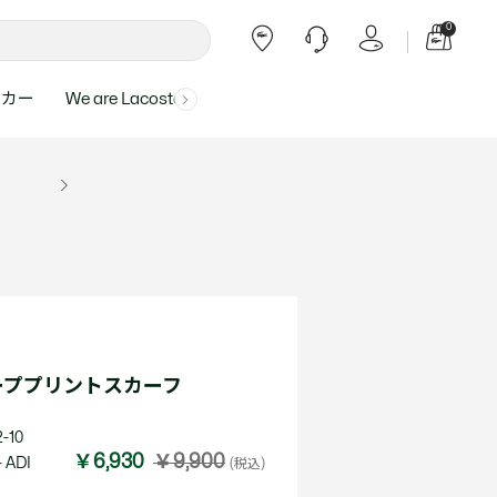
0
ーカー
We are Lacoste
よくある質問
ー受付時間：
よくある質問の回答が記載されていま
ール
ャツ
Topics
バッグ・レザーグッズ
バッグ・レザーグッズ
Final Sale - 最大 40% OFF
00
す。
アイテムが更にプライスダウン！
0（祝休）
Lacoste Harajuku
バッグ
バッグ
・ルームウェア
ト
カート
カート
小物
小物
トピックス
フリーダイヤル ミナ ワニ
ト
ラー
レザーグッズすべて見る
レザーグッズすべて見る
ラー
トバンド
わせにつきまして
トバンド
て回答させていただ
ト
rials
Our Commitments
ーププリントスカーフ
ト
問い合わせ
よくある質問を見る
-10
￥6,930
￥9,900
 ADI
(税込)