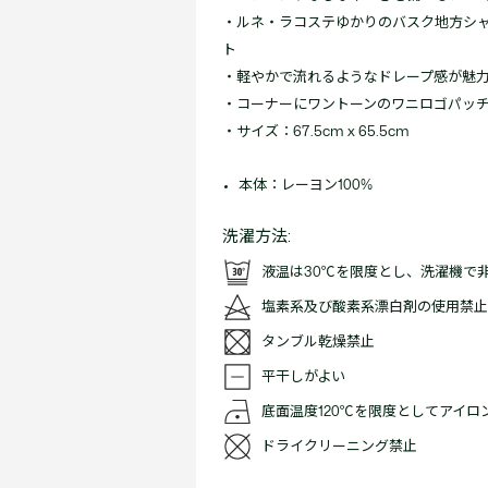
・ルネ・ラコステゆかりのバスク地方シ
ト
・軽やかで流れるようなドレープ感が魅
・コーナーにワントーンのワニロゴパッ
・サイズ：67.5cm x 65.5cm
本体：レーヨン100%
洗濯方法:
液温は30℃を限度とし、洗濯機で
塩素系及び酸素系漂白剤の使用禁止
タンブル乾燥禁止
平干しがよい
底面温度120℃を限度としてアイロ
ドライクリーニング禁止