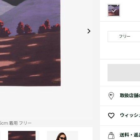
アクセサリー
水着
アクセサリー
ゴルフ
ゴルフ
アクセサリーすべ
小さい・大きいサイズ
小さい・大きい
スポーツスタイル
アクセサリーすべ
 Underwear Collection
スポーツすべて見る
My Lacoste
セールすべて見る
セールすべて見る
Carnaby
スポーツすべて見る
Baseshot Pro
ポロシャツ ガイド
ガールズ 新着
メンズ ポロシャツ
ベイビー 新着
フリー
シューズ
ベストセラー
シューズ
ベストセラー
取扱店舗
ウィッシ
5cm 着用 フリー
送料・返