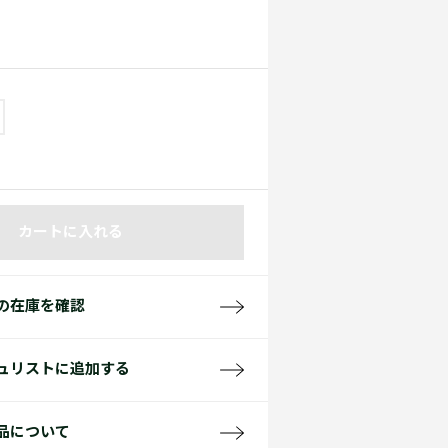
て見る
サイズ
て見る
FW26 Runway Show
Sneaker Collection
レディース ポロシャツ
カートに入れる
バッグ・レザークッズ
ポロシャツ ガイド
の在庫を確認
ュリストに追加する
品について