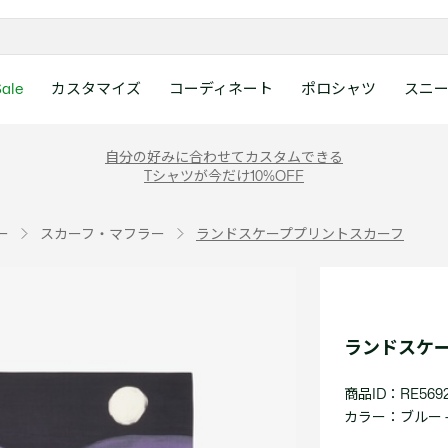
ale
カスタマイズ
コーディネート
ポロシャツ
スニ
ラコステお客様センタ
ンすべて
ツ
レディース 新着
メンズ スニーカー
シューズ
シューズ
Boys
メンズ セール
レデイース ポロシャツ
キッズ 新着
レデイース スニーカー
アクセサリー
アクセサリー
Girls
レディース セ
キッズ ポロシ
自分の好みに合わせてカスタムできる
月~土曜日：9:00 ~ 18:
Tシャツが今だけ10%OFF
ー
ウェア
レザースニーカー
レザースニーカー
レザースニーカー
ポロシャツ
ポロシャツ
クラシックフィット
ウェア
レザースニーカー
日曜日：9:00 ~ 17:0
ベルト
ベルト
ポロシャツ
ポロシャツ
ボーイズ
ト
て
シューズ
キャンバススニーカー
キャンバススニーカー
キャンバススニーカー
Tシャツ
Tシャツ
スリムフィット
シューズ
キャンバススニーカー
アンダーウェア
キャップ・ハッ
ワンピース・ス
ワンピース・ス
ガールズ
0120-37-0202 (
ー
スカーフ・マフラー
ランドスケーププリントスカーフ
アクセサリー
スポーツシューズ
スポーツ・その他シューズ
スポーツ・その他シューズ
スウェット
スウェット
ルーズフィット
アクセサリー
スポーツシューズ
キャップ・ハッ
スカーフ・マフ
Tシャツ
Tシャツ
て
キッズ ポロシャツ
ワニ)
サンダル
サンダル
サンダル
パンツ
シャツ
半袖ポロシャツ
サンダル
スカーフ・マフ
グローブ・リス
スウェット
スウェット
ディース 新着
キッズ 新着
Eメールでのお問い合
ウェア
アウター・コート
長袖ポロシャツ
グローブ・リス
ソックス
ウェア
シャツ
ンズ スニーカー
シューズすべて見る
シューズすべて見る
レデイース スニーカー
は1営業日を目安とし
セーター・ニット
ソックス
タオル
アウター・コー
きます。
Boys すべて見る
レデイース ポロシャツ
Girls すべて見る
Lacoste Story
Our Preferred Raw Mate
ランドスケ
パンツ
タオル
時計
セーター・ニッ
スポーツ
スポーツ
ットアップ
トラックスーツ
時計
香水
パンツ
Eメールでお
商品ID：RE5692
ズ
ズ
シューズ
香水
サングラス
シューズ
テニス
テニス
カラー：
ブルー -
バッグ・小物
サングラス
ジュエリー
バッグ・小物
テニスラケット・バッグ
テニスラケット・バッグ