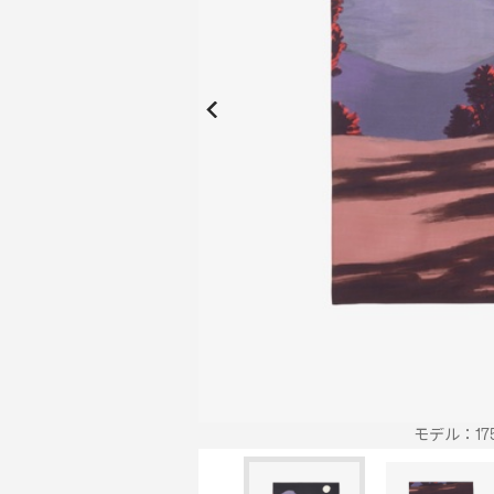
New Collection
New
Elite Active
ボーイズ 新着
My Lacoste
2026年秋の新作コレクション
2026年秋の新作コレクション
モデル：17