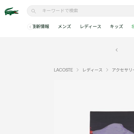
最新情報
メンズ
レディース
キッズ
S
メンズコレクションすべて
レディースコレクションすべて
メンズ 新着
ウェア
ウェア
キッズコレクショ
セールアイテム
メンズ ポロシャ
新着アイテム
新着アイテム
ウェア
ポロシャツ
ポロシャツ
新着アイテム
セールのベストセラ
クラシックフィット
ベストセラー
ベストセラー
シューズ
Tシャツ
ワンピース・スカー
ベストセラー
セールアイテムすべ
レギュラーフィット
LACOSTE
レディース
アクセサリ
WEB限定
WEB限定
アクセサリー
シャツ
Tシャツ
スリムフィット
キッズコレクションすべ
セールアイテム
スウェット
シャツ
半袖ポロシャツ
メンズコレクションすべて
レディースコレクションすべて
メンズ 新着
レ
セーター・ニット
セーター・ニット
長袖ポロシャツ
メ
アウター・コート
スウェット
メンズ ポロシャツ
My Style with Lacoste
パンツ
アウター・コート
トラックスーツ・セ
パンツ
小さい・大きいサイ
小さい・大きいサイ
ウェアすべて見る
ウェアすべて見る