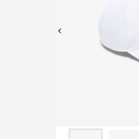
New Collection
New
Elite Active
ボーイズ 新着
My Lacoste
2026年秋の新作コレクション
2026年秋の新作コレクション