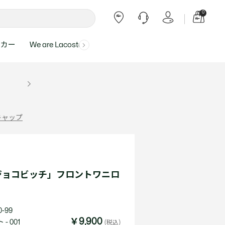
0
ーカー
We are Lacoste
よくある質問
ー受付時間：
よくある質問の回答が記載されていま
ール
ャツ
Topics
バッグ・レザーグッズ
バッグ・レザーグッズ
Final Sale - 最大 40% OFF
00
す。
アイテムが更にプライスダウン！
0（祝休）
Lacoste Harajuku
バッグ
バッグ
・ルームウェア
ト
カート
カート
小物
小物
トピックス
フリーダイヤル ミナ ワニ
キャップ
ト
ラー
レザーグッズすべて見る
レザーグッズすべて見る
ラー
トバンド
わせにつきまして
トバンド
て回答させていただ
ト
rials
Our Commitments
ジョコビッチ」フロントワニロ
ト
問い合わせ
よくある質問を見る
-99
￥9,900
- 001
(税込)