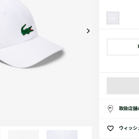
アクセサリー
水着
アクセサリー
ゴルフ
ゴルフ
アクセサリーすべ
小さい・大きいサイズ
小さい・大きい
スポーツスタイル
アクセサリーすべ
 Underwear Collection
スポーツすべて見る
My Lacoste
セールすべて見る
セールすべて見る
Carnaby
スポーツすべて見る
Baseshot Pro
ポロシャツ ガイド
ガールズ 新着
メンズ ポロシャツ
ベイビー 新着
シューズ
ベストセラー
シューズ
ベストセラー
取扱店舗
ウィッシ