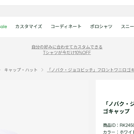
ale
カスタマイズ
コーディネート
ポロシャツ
スニ
ラコステお客様センタ
ンすべて
ツ
レディース 新着
メンズ スニーカー
シューズ
シューズ
Boys
メンズ セール
レデイース ポロシャツ
キッズ 新着
レデイース スニーカー
アクセサリー
アクセサリー
Girls
レディース セ
キッズ ポロシ
自分の好みに合わせてカスタムできる
月~土曜日：9:00 ~ 18:
Tシャツが今だけ10%OFF
ー
ウェア
レザースニーカー
レザースニーカー
レザースニーカー
ポロシャツ
ポロシャツ
クラシックフィット
ウェア
レザースニーカー
日曜日：9:00 ~ 17:0
ベルト
ベルト
ポロシャツ
ポロシャツ
ボーイズ
ト
て
シューズ
キャンバススニーカー
キャンバススニーカー
キャンバススニーカー
Tシャツ
Tシャツ
スリムフィット
シューズ
キャンバススニーカー
アンダーウェア
キャップ・ハッ
ワンピース・ス
ワンピース・ス
ガールズ
0120-37-0202 (
キャップ・ハット
「ノバク・ジョコビッチ」フロントワニロゴ
アクセサリー
スポーツシューズ
スポーツ・その他シューズ
スポーツ・その他シューズ
スウェット
スウェット
ルーズフィット
アクセサリー
スポーツシューズ
キャップ・ハッ
スカーフ・マフ
Tシャツ
Tシャツ
て
キッズ ポロシャツ
ワニ)
サンダル
サンダル
サンダル
パンツ
シャツ
半袖ポロシャツ
サンダル
スカーフ・マフ
グローブ・リス
スウェット
スウェット
ディース 新着
キッズ 新着
Eメールでのお問い合
ウェア
アウター・コート
長袖ポロシャツ
グローブ・リス
ソックス
ウェア
シャツ
ンズ スニーカー
シューズすべて見る
シューズすべて見る
レデイース スニーカー
は1営業日を目安とし
セーター・ニット
ソックス
タオル
アウター・コー
きます。
Boys すべて見る
レデイース ポロシャツ
Girls すべて見る
Lacoste Story
Our Preferred Raw Mate
「ノバク・
パンツ
タオル
時計
セーター・ニッ
スポーツ
スポーツ
ゴキャップ
ットアップ
トラックスーツ
時計
香水
パンツ
Eメールでお
ズ
ズ
シューズ
香水
サングラス
シューズ
テニス
テニス
商品ID：RK2450
バッグ・小物
サングラス
ジュエリー
バッグ・小物
テニスラケット・バッグ
テニスラケット・バッグ
カラー：
ホワイト 