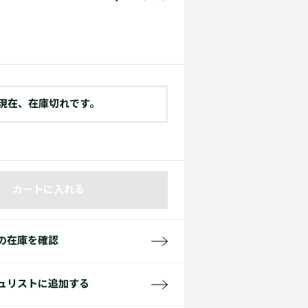
て見る
サイズ
て見る
FW26 Runway Show
Sneaker Collection
レディース ポロシャツ
現在、在庫切れです。
バッグ・レザークッズ
カートに入れる
ポロシャツ ガイド
の在庫を確認
ュリストに追加する