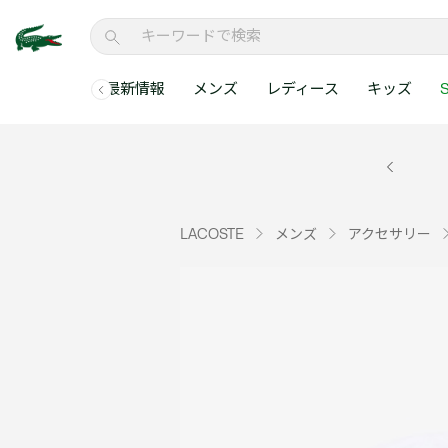
最新情報
メンズ
レディース
キッズ
S
メンズコレクションすべて
レディースコレクションすべて
メンズ 新着
ウェア
ウェア
キッズコレクショ
セールアイテム
メンズ ポロシャ
新着アイテム
新着アイテム
ウェア
ポロシャツ
ポロシャツ
新着アイテム
セールのベストセラ
クラシックフィット
ベストセラー
ベストセラー
シューズ
Tシャツ
ワンピース・スカー
ベストセラー
セールアイテムすべ
レギュラーフィット
LACOSTE
メンズ
アクセサリー
WEB限定
WEB限定
アクセサリー
シャツ
Tシャツ
スリムフィット
キッズコレクションすべ
セールアイテム
スウェット
シャツ
半袖ポロシャツ
メンズコレクションすべて
レディースコレクションすべて
メンズ 新着
レ
セーター・ニット
セーター・ニット
長袖ポロシャツ
メ
アウター・コート
スウェット
メンズ ポロシャツ
My Style with Lacoste
パンツ
アウター・コート
トラックスーツ・セ
パンツ
小さい・大きいサイ
小さい・大きいサイ
ウェアすべて見る
ウェアすべて見る