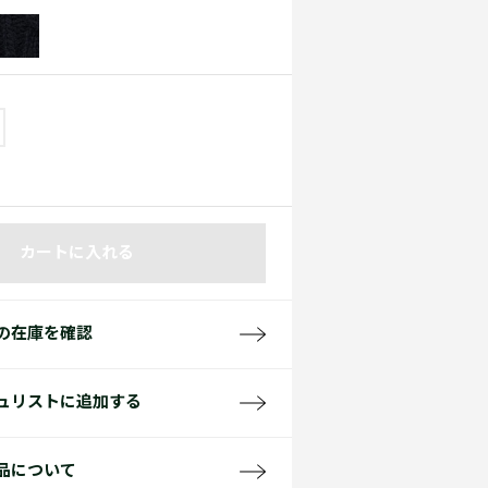
て見る
サイズ
て見る
FW26 Runway Show
Sneaker Collection
レディース ポロシャツ
カートに入れる
バッグ・レザークッズ
ポロシャツ ガイド
の在庫を確認
ュリストに追加する
品について