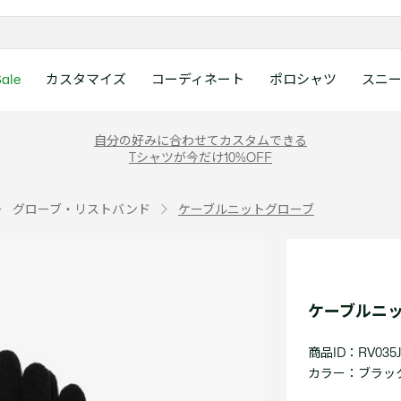
ale
カスタマイズ
コーディネート
ポロシャツ
スニ
ラコステお客様センタ
ンすべて
ツ
レディース 新着
メンズ スニーカー
シューズ
シューズ
Boys
メンズ セール
レデイース ポロシャツ
キッズ 新着
レデイース スニーカー
アクセサリー
アクセサリー
Girls
レディース セ
キッズ ポロシ
自分の好みに合わせてカスタムできる
月~土曜日：9:00 ~ 18:
Tシャツが今だけ10%OFF
ー
ウェア
レザースニーカー
レザースニーカー
レザースニーカー
ポロシャツ
ポロシャツ
クラシックフィット
ウェア
レザースニーカー
日曜日：9:00 ~ 17:0
ベルト
ベルト
ポロシャツ
ポロシャツ
ボーイズ
ト
て
シューズ
キャンバススニーカー
キャンバススニーカー
キャンバススニーカー
Tシャツ
Tシャツ
スリムフィット
シューズ
キャンバススニーカー
アンダーウェア
キャップ・ハッ
ワンピース・ス
ワンピース・ス
ガールズ
0120-37-0202 (
グローブ・リストバンド
ケーブルニットグローブ
アクセサリー
スポーツシューズ
スポーツ・その他シューズ
スポーツ・その他シューズ
スウェット
スウェット
ルーズフィット
アクセサリー
スポーツシューズ
キャップ・ハッ
スカーフ・マフ
Tシャツ
Tシャツ
て
キッズ ポロシャツ
ワニ)
サンダル
サンダル
サンダル
パンツ
シャツ
半袖ポロシャツ
サンダル
スカーフ・マフ
グローブ・リス
スウェット
スウェット
ディース 新着
キッズ 新着
Eメールでのお問い合
ウェア
アウター・コート
長袖ポロシャツ
グローブ・リス
ソックス
ウェア
シャツ
ンズ スニーカー
シューズすべて見る
シューズすべて見る
レデイース スニーカー
は1営業日を目安とし
セーター・ニット
ソックス
タオル
アウター・コー
きます。
Boys すべて見る
レデイース ポロシャツ
Girls すべて見る
Lacoste Story
Our Preferred Raw Mate
ケーブルニ
パンツ
タオル
時計
セーター・ニッ
スポーツ
スポーツ
ットアップ
トラックスーツ
時計
香水
パンツ
Eメールでお
商品ID：RV035J
ズ
ズ
シューズ
香水
サングラス
シューズ
テニス
テニス
カラー：
ブラック 
バッグ・小物
サングラス
ジュエリー
バッグ・小物
テニスラケット・バッグ
テニスラケット・バッグ