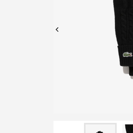
New Collection
New
Elite Active
ボーイズ 新着
My Lacoste
2026年秋の新作コレクション
2026年秋の新作コレクション