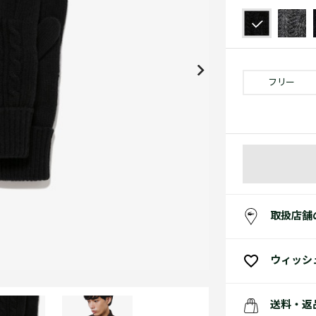
アクセサリー
水着
アクセサリー
ゴルフ
ゴルフ
アクセサリーすべ
小さい・大きいサイズ
小さい・大きい
スポーツスタイル
アクセサリーすべ
 Underwear Collection
スポーツすべて見る
My Lacoste
セールすべて見る
セールすべて見る
Carnaby
スポーツすべて見る
Baseshot Pro
ポロシャツ ガイド
ガールズ 新着
メンズ ポロシャツ
ベイビー 新着
フリー
シューズ
ベストセラー
シューズ
ベストセラー
取扱店舗
ウィッシ
送料・返