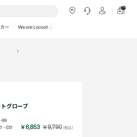
0
ーカー
We are Lacoste
よくある質問
ー受付時間：
よくある質問の回答が記載されていま
ール
ャツ
Topics
バッグ・レザーグッズ
バッグ・レザーグッズ
Final Sale - 最大 40% OFF
00
す。
アイテムが更にプライスダウン！
0（祝休）
Lacoste Harajuku
バッグ
バッグ
・ルームウェア
ト
カート
カート
小物
小物
トピックス
フリーダイヤル ミナ ワニ
ト
ラー
レザーグッズすべて見る
レザーグッズすべて見る
ラー
トバンド
わせにつきまして
トバンド
て回答させていただ
ト
rials
Our Commitments
ットグローブ
ト
問い合わせ
よくある質問を見る
-99
￥6,853
￥9,790
- 031
(税込)