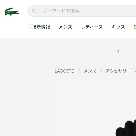
最新情報
メンズ
レディース
キッズ
S
メンズコレクションすべて
レディースコレクションすべて
メンズ 新着
ウェア
ウェア
キッズコレクショ
セールアイテム
メンズ ポロシャ
新着アイテム
新着アイテム
ウェア
ポロシャツ
ポロシャツ
新着アイテム
セールのベストセラ
クラシックフィット
ベストセラー
ベストセラー
シューズ
Tシャツ
ワンピース・スカー
ベストセラー
セールアイテムすべ
レギュラーフィット
LACOSTE
メンズ
アクセサリー
WEB限定
WEB限定
アクセサリー
シャツ
Tシャツ
スリムフィット
キッズコレクションすべ
セールアイテム
スウェット
シャツ
半袖ポロシャツ
メンズコレクションすべて
レディースコレクションすべて
メンズ 新着
レ
セーター・ニット
セーター・ニット
長袖ポロシャツ
メ
アウター・コート
スウェット
メンズ ポロシャツ
My Style with Lacoste
パンツ
アウター・コート
トラックスーツ・セ
パンツ
小さい・大きいサイ
小さい・大きいサイ
ウェアすべて見る
ウェアすべて見る