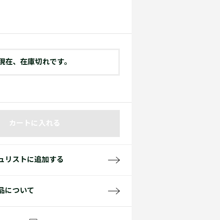
て見る
サイズ
て見る
FW26 Runway Show
Sneaker Collection
レディース ポロシャツ
現在、在庫切れです。
カートに入れる
バッグ・レザークッズ
ポロシャツ ガイド
ュリストに追加する
品について