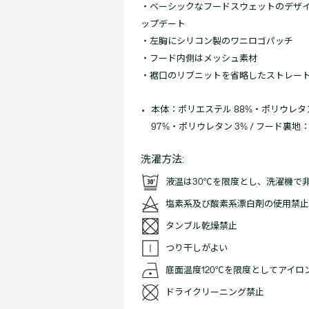
・ベーシックなフードスウェットのデザ
ップデート
・左胸にシリコン製のワニロゴパッチ
・フード内側はメッシュ素材
・裾口のリブニットを省略したストレー
本体：ポリエステル 88%・ポリウレタン
97%・ポリウレタン 3% / フード裏地：
洗濯方法:
液温は30℃を限度とし、洗濯機で
塩素系及び酸素系漂白剤の使用禁止
タンブル乾燥禁止
つり干しがよい
底面温度120℃を限度としてアイロ
ドライクリーニング禁止