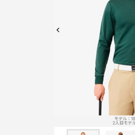
New Collection
New
Elite Active
ボーイズ 新着
My Lacoste
2026年秋の新作コレクション
2026年秋の新作コレクション
モデル：188
2人目モデル：