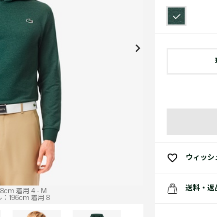
アクセサリー
水着
アクセサリー
ゴルフ
ゴルフ
アクセサリーすべ
小さい・大きいサイズ
小さい・大きい
スポーツスタイル
アクセサリーすべ
 Underwear Collection
スポーツすべて見る
My Lacoste
セールすべて見る
セールすべて見る
Carnaby
スポーツすべて見る
Baseshot Pro
ポロシャツ ガイド
ガールズ 新着
メンズ ポロシャツ
ベイビー 新着
シューズ
ベストセラー
シューズ
ベストセラー
ウィッシ
送料・返
cm 着用 4 - M
196cm 着用 8