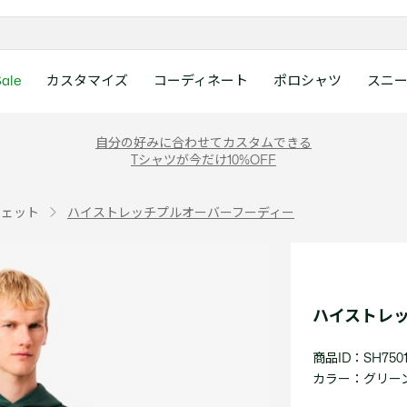
ale
カスタマイズ
コーディネート
ポロシャツ
スニ
ラコステお客様センタ
ンすべて
ツ
レディース 新着
メンズ スニーカー
シューズ
シューズ
Boys
メンズ セール
レデイース ポロシャツ
キッズ 新着
レデイース スニーカー
アクセサリー
アクセサリー
Girls
レディース セ
キッズ ポロシ
自分の好みに合わせてカスタムできる
月~土曜日：9:00 ~ 18:
Tシャツが今だけ10%OFF
ー
ウェア
レザースニーカー
レザースニーカー
レザースニーカー
ポロシャツ
ポロシャツ
クラシックフィット
ウェア
レザースニーカー
日曜日：9:00 ~ 17:0
ベルト
ベルト
ポロシャツ
ポロシャツ
ボーイズ
ト
て
シューズ
キャンバススニーカー
キャンバススニーカー
キャンバススニーカー
Tシャツ
Tシャツ
スリムフィット
シューズ
キャンバススニーカー
アンダーウェア
キャップ・ハッ
ワンピース・ス
ワンピース・ス
ガールズ
0120-37-0202 (
ウェット
ハイストレッチプルオーバーフーディー
アクセサリー
スポーツシューズ
スポーツ・その他シューズ
スポーツ・その他シューズ
スウェット
スウェット
ルーズフィット
アクセサリー
スポーツシューズ
キャップ・ハッ
スカーフ・マフ
Tシャツ
Tシャツ
て
キッズ ポロシャツ
ワニ)
サンダル
サンダル
サンダル
パンツ
シャツ
半袖ポロシャツ
サンダル
スカーフ・マフ
グローブ・リス
スウェット
スウェット
ディース 新着
キッズ 新着
Eメールでのお問い合
ウェア
アウター・コート
長袖ポロシャツ
グローブ・リス
ソックス
ウェア
シャツ
ンズ スニーカー
シューズすべて見る
シューズすべて見る
レデイース スニーカー
は1営業日を目安とし
セーター・ニット
ソックス
タオル
アウター・コー
きます。
Boys すべて見る
レデイース ポロシャツ
Girls すべて見る
Lacoste Story
Our Preferred Raw Mate
ハイストレ
パンツ
タオル
時計
セーター・ニッ
スポーツ
スポーツ
ットアップ
トラックスーツ
時計
香水
パンツ
Eメールでお
商品ID：SH7501
ズ
ズ
シューズ
香水
サングラス
シューズ
テニス
テニス
カラー：
グリーン 
バッグ・小物
サングラス
ジュエリー
バッグ・小物
テニスラケット・バッグ
テニスラケット・バッグ