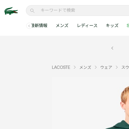
最新情報
メンズ
レディース
キッズ
S
メンズコレクションすべて
レディースコレクションすべて
メンズ 新着
ウェア
ウェア
キッズコレクショ
セールアイテム
メンズ ポロシャ
新着アイテム
新着アイテム
ウェア
ポロシャツ
ポロシャツ
新着アイテム
セールのベストセラ
クラシックフィット
ベストセラー
ベストセラー
シューズ
Tシャツ
ワンピース・スカー
ベストセラー
セールアイテムすべ
レギュラーフィット
LACOSTE
メンズ
ウェア
ス
WEB限定
WEB限定
アクセサリー
シャツ
Tシャツ
スリムフィット
キッズコレクションすべ
セールアイテム
スウェット
シャツ
半袖ポロシャツ
メンズコレクションすべて
レディースコレクションすべて
メンズ 新着
レ
セーター・ニット
セーター・ニット
長袖ポロシャツ
メ
アウター・コート
スウェット
メンズ ポロシャツ
My Style with Lacoste
パンツ
アウター・コート
トラックスーツ・セ
パンツ
小さい・大きいサイ
小さい・大きいサイ
ウェアすべて見る
ウェアすべて見る