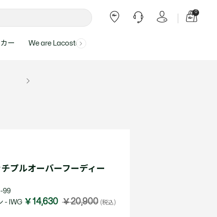
0
ーカー
We are Lacoste
よくある質問
ー受付時間：
よくある質問の回答が記載されていま
ール
ャツ
Topics
バッグ・レザーグッズ
バッグ・レザーグッズ
Final Sale - 最大 40% OFF
00
す。
アイテムが更にプライスダウン！
0（祝休）
Lacoste Harajuku
バッグ
バッグ
・ルームウェア
ト
カート
カート
小物
小物
トピックス
フリーダイヤル ミナ ワニ
ト
ラー
レザーグッズすべて見る
レザーグッズすべて見る
ラー
トバンド
わせにつきまして
トバンド
て回答させていただ
ト
rials
Our Commitments
ッチプルオーバーフーディー
ト
問い合わせ
よくある質問を見る
-99
￥14,630
￥20,900
- IWG
(税込)