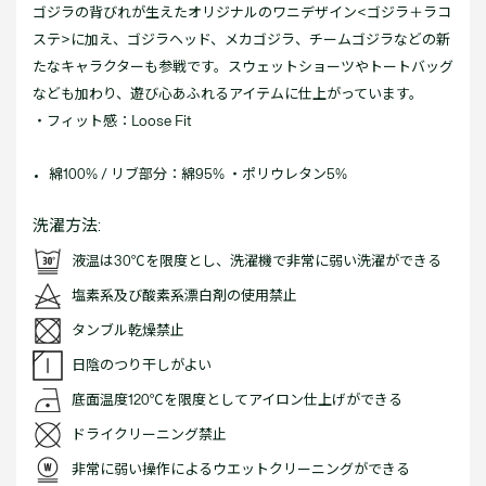
ゴジラの背びれが生えたオリジナルのワニデザイン<ゴジラ＋ラコ
ステ>に加え、ゴジラヘッド、メカゴジラ、チームゴジラなどの新
たなキャラクターも参戦です。スウェットショーツやトートバッグ
なども加わり、遊び心あふれるアイテムに仕上がっています。
・フィット感：Loose Fit
綿100% / リブ部分：綿95% ・ポリウレタン5%
洗濯方法:
液温は30℃を限度とし、洗濯機で非常に弱い洗濯ができる
塩素系及び酸素系漂白剤の使用禁止
タンブル乾燥禁止
日陰のつり干しがよい
底面温度120℃を限度としてアイロン仕上げができる
ドライクリーニング禁止
非常に弱い操作によるウエットクリーニングができる