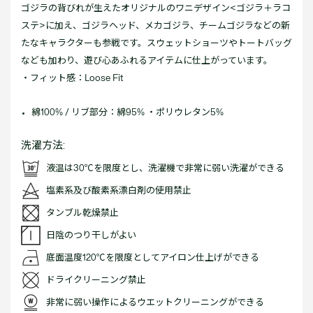
ゴジラの背びれが生えたオリジナルのワニデザイン<ゴジラ＋ラコ
ステ>に加え、ゴジラヘッド、メカゴジラ、チームゴジラなどの新
たなキャラクターも参戦です。スウェットショーツやトートバッグ
なども加わり、遊び心あふれるアイテムに仕上がっています。
・フィット感：Loose Fit
綿100% / リブ部分：綿95% ・ポリウレタン5%
洗濯方法:
液温は30℃を限度とし、洗濯機で非常に弱い洗濯ができる
塩素系及び酸素系漂白剤の使用禁止
タンブル乾燥禁止
日陰のつり干しがよい
底面温度120℃を限度としてアイロン仕上げができる
ドライクリーニング禁止
非常に弱い操作によるウエットクリーニングができる