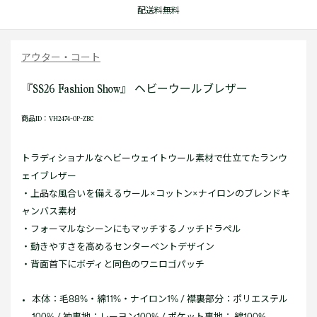
配送料無料
アウター・コート
『SS26 Fashion Show』 ヘビーウールブレザー
商品ID：VH2474-OP-ZBC
トラディショナルなヘビーウェイトウール素材で仕立てたランウ
ェイブレザー
・上品な風合いを備えるウール×コットン×ナイロンのブレンドキ
ャンバス素材
・フォーマルなシーンにもマッチするノッチドラペル
・動きやすさを高めるセンターベントデザイン
・背面首下にボディと同色のワニロゴパッチ
本体：毛88%・綿11%・ナイロン1% / 襟裏部分：ポリエステル
100% / 袖裏地：レーヨン100% / ポケット裏地： 綿100%