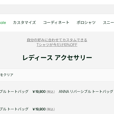
ale
カスタマイズ
コーディネート
ポロシャツ
スニ
ラコステお客様センタ
ンすべて
ツ
レディース 新着
メンズ スニーカー
シューズ
シューズ
Boys
メンズ セール
レデイース ポロシャツ
キッズ 新着
レデイース スニーカー
アクセサリー
アクセサリー
Girls
レディース セ
キッズ ポロシ
自分の好みに合わせてカスタムできる
月~土曜日：9:00 ~ 18:
Tシャツが今だけ10%OFF
ー
ウェア
レザースニーカー
レザースニーカー
レザースニーカー
ポロシャツ
ポロシャツ
クラシックフィット
ウェア
レザースニーカー
日曜日：9:00 ~ 17:0
ベルト
ベルト
ポロシャツ
ポロシャツ
ボーイズ
ト
て
シューズ
キャンバススニーカー
キャンバススニーカー
キャンバススニーカー
Tシャツ
Tシャツ
スリムフィット
シューズ
キャンバススニーカー
アンダーウェア
キャップ・ハッ
ワンピース・ス
ワンピース・ス
ガールズ
レディース アクセサリー
0120-37-0202 (
アクセサリー
スポーツシューズ
スポーツ・その他シューズ
スポーツ・その他シューズ
スウェット
スウェット
ルーズフィット
アクセサリー
スポーツシューズ
キャップ・ハッ
スカーフ・マフ
Tシャツ
Tシャツ
て
キッズ ポロシャツ
ワニ)
サンダル
サンダル
サンダル
パンツ
シャツ
半袖ポロシャツ
サンダル
スカーフ・マフ
グローブ・リス
スウェット
スウェット
ディース 新着
キッズ 新着
Eメールでのお問い合
ウェア
アウター・コート
長袖ポロシャツ
グローブ・リス
ソックス
ウェア
シャツ
をクリア
ンズ スニーカー
シューズすべて見る
シューズすべて見る
レデイース スニーカー
は1営業日を目安とし
セーター・ニット
ソックス
タオル
アウター・コー
きます。
Boys すべて見る
レデイース ポロシャツ
Girls すべて見る
Lacoste Story
Our Preferred Raw Mate
パンツ
タオル
時計
セーター・ニッ
シブル トートバッグ
ANNA リバーシブル トートバッグ
￥19,800
(税込)
スポーツ
スポーツ
ットアップ
トラックスーツ
時計
香水
パンツ
Eメールでお
ズ
ズ
シューズ
香水
サングラス
シューズ
テニス
テニス
バッグ・小物
サングラス
ジュエリー
バッグ・小物
テニスラケット・バッグ
テニスラケット・バッグ
シブル トートバッグ
￥19,800
(税込)