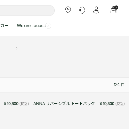
0
ーカー
We are Lacoste
よくある質問
ー受付時間：
よくある質問の回答が記載されていま
ール
ャツ
Topics
バッグ・レザーグッズ
バッグ・レザーグッズ
Final Sale - 最大 40% OFF
00
す。
アイテムが更にプライスダウン！
0（祝休）
Lacoste Harajuku
バッグ
バッグ
・ルームウェア
ト
カート
カート
小物
小物
トピックス
フリーダイヤル ミナ ワニ
ト
ラー
レザーグッズすべて見る
レザーグッズすべて見る
ラー
トバンド
わせにつきまして
トバンド
124
件
て回答させていただ
ト
rials
Our Commitments
ト
ANNA リバーシブル トートバッグ
￥19,800
(税込)
￥19,800
(税込)
問い合わせ
よくある質問を見る