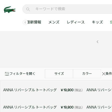
最新情報
メンズ
レディース
キッズ
S
メンズコレクションすべて
レディースコレクションすべて
メンズ 新着
ウェア
ウェア
キッズコレクショ
セールアイテム
メンズ ポロシャ
新着アイテム
新着アイテム
ウェア
ポロシャツ
ポロシャツ
新着アイテム
セールのベストセラ
クラシックフィット
ベストセラー
ベストセラー
シューズ
Tシャツ
ワンピース・スカー
ベストセラー
セールアイテムすべ
レギュラーフィット
WEB限定
WEB限定
アクセサリー
シャツ
Tシャツ
スリムフィット
キッズコレクションすべ
セールアイテム
スウェット
シャツ
半袖ポロシャツ
メンズコレクションすべて
レディースコレクションすべて
メンズ 新着
レ
セーター・ニット
セーター・ニット
長袖ポロシャツ
フィルターを開く
サイズ
カラー
条件
メ
アウター・コート
スウェット
メンズ ポロシャツ
My Style with Lacoste
パンツ
アウター・コート
ANNA リバーシブル トートバッグ
ANNA リバー
￥19,800
(税込)
トラックスーツ・セ
パンツ
小さい・大きいサイ
小さい・大きいサイ
ANNA リバーシブル トートバッグ
ANNA リバー
￥19,800
(税込)
ウェアすべて見る
ウェアすべて見る