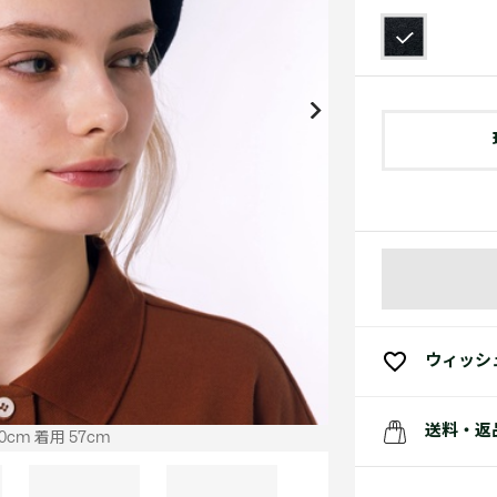
アクセサリー
水着
アクセサリー
ゴルフ
ゴルフ
アクセサリーすべ
小さい・大きいサイズ
小さい・大きい
スポーツスタイル
アクセサリーすべ
 Underwear Collection
スポーツすべて見る
My Lacoste
セールすべて見る
セールすべて見る
Carnaby
スポーツすべて見る
Baseshot Pro
ポロシャツ ガイド
ガールズ 新着
メンズ ポロシャツ
ベイビー 新着
シューズ
ベストセラー
シューズ
ベストセラー
ウィッシ
送料・返
cm 着用 57cm