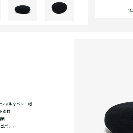
1
ンシャルなベレー帽
ト素材
踏襲
ロゴパッチ