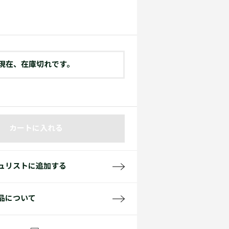
て見る
サイズ
て見る
FW26 Runway Show
Sneaker Collection
レディース ポロシャツ
現在、在庫切れです。
カートに入れる
バッグ・レザークッズ
ポロシャツ ガイド
ュリストに追加する
品について