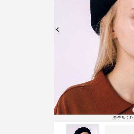
New Collection
New
Elite Active
ボーイズ 新着
My Lacoste
2026年秋の新作コレクション
2026年秋の新作コレクション
モデル：170