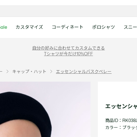
ale
カスタマイズ
コーディネート
ポロシャツ
スニ
ラコステお客様センタ
ンすべて
ツ
レディース 新着
メンズ スニーカー
シューズ
シューズ
Boys
メンズ セール
レデイース ポロシャツ
キッズ 新着
レデイース スニーカー
アクセサリー
アクセサリー
Girls
レディース セ
キッズ ポロシ
自分の好みに合わせてカスタムできる
月~土曜日：9:00 ~ 18:
Tシャツが今だけ10%OFF
ー
ウェア
レザースニーカー
レザースニーカー
レザースニーカー
ポロシャツ
ポロシャツ
クラシックフィット
ウェア
レザースニーカー
日曜日：9:00 ~ 17:0
ベルト
ベルト
ポロシャツ
ポロシャツ
ボーイズ
ト
て
シューズ
キャンバススニーカー
キャンバススニーカー
キャンバススニーカー
Tシャツ
Tシャツ
スリムフィット
シューズ
キャンバススニーカー
アンダーウェア
キャップ・ハッ
ワンピース・ス
ワンピース・ス
ガールズ
0120-37-0202 (
ー
キャップ・ハット
エッセンシャルバスクベレー
アクセサリー
スポーツシューズ
スポーツ・その他シューズ
スポーツ・その他シューズ
スウェット
スウェット
ルーズフィット
アクセサリー
スポーツシューズ
キャップ・ハッ
スカーフ・マフ
Tシャツ
Tシャツ
て
キッズ ポロシャツ
ワニ)
サンダル
サンダル
サンダル
パンツ
シャツ
半袖ポロシャツ
サンダル
スカーフ・マフ
グローブ・リス
スウェット
スウェット
ディース 新着
キッズ 新着
Eメールでのお問い合
ウェア
アウター・コート
長袖ポロシャツ
グローブ・リス
ソックス
ウェア
シャツ
ンズ スニーカー
シューズすべて見る
シューズすべて見る
レデイース スニーカー
は1営業日を目安とし
セーター・ニット
ソックス
タオル
アウター・コー
きます。
Boys すべて見る
レデイース ポロシャツ
Girls すべて見る
Lacoste Story
Our Preferred Raw Mate
エッセンシ
パンツ
タオル
時計
セーター・ニッ
スポーツ
スポーツ
ットアップ
トラックスーツ
時計
香水
パンツ
Eメールでお
商品ID：RK038J
ズ
ズ
シューズ
香水
サングラス
シューズ
テニス
テニス
カラー：
ブラック 
バッグ・小物
サングラス
ジュエリー
バッグ・小物
テニスラケット・バッグ
テニスラケット・バッグ