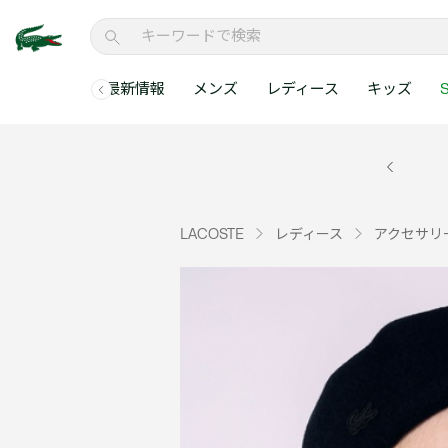
最新情報
メンズ
レディース
キッズ
S
メンズコレクションすべて
レディースコレクションすべて
メンズ 新着
ウェア
ウェア
キッズコレクショ
セールアイテム
メンズ ポロシャ
新着アイテム
新着アイテム
ウェア
ポロシャツ
ポロシャツ
新着アイテム
セールのベストセラ
クラシックフィット
ベストセラー
ベストセラー
シューズ
Tシャツ
ワンピース・スカー
ベストセラー
セールアイテムすべ
レギュラーフィット
LACOSTE
レディース
アクセサリ
WEB限定
WEB限定
アクセサリー
シャツ
Tシャツ
スリムフィット
キッズコレクションすべ
セールアイテム
スウェット
シャツ
半袖ポロシャツ
メンズコレクションすべて
レディースコレクションすべて
メンズ 新着
レ
セーター・ニット
セーター・ニット
長袖ポロシャツ
メ
アウター・コート
スウェット
メンズ ポロシャツ
My Style with Lacoste
パンツ
アウター・コート
トラックスーツ・セ
パンツ
小さい・大きいサイ
小さい・大きいサイ
ウェアすべて見る
ウェアすべて見る