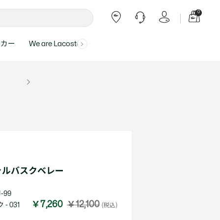
0
ーカー
We are Lacoste
よくある質問
ー受付時間：
よくある質問の回答が記載されていま
ール
ャツ
Topics
バッグ・レザーグッズ
バッグ・レザーグッズ
Final Sale - 最大 40% OFF
00
す。
アイテムが更にプライスダウン！
0（祝休）
Lacoste Harajuku
バッグ
バッグ
・ルームウェア
ト
カート
カート
小物
小物
トピックス
フリーダイヤル ミナ ワニ
ト
ラー
レザーグッズすべて見る
レザーグッズすべて見る
ラー
トバンド
わせにつきまして
トバンド
て回答させていただ
ト
rials
Our Commitments
ャルバスクベレー
ト
問い合わせ
よくある質問を見る
-99
￥7,260
￥12,100
- 031
(税込)