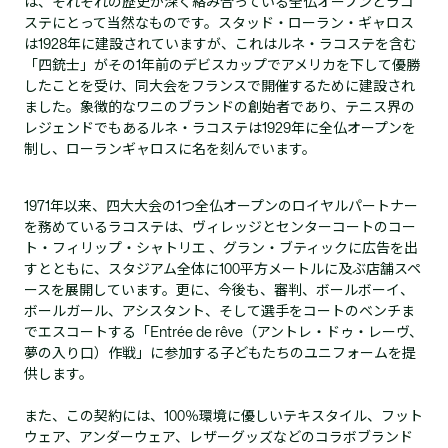
は、それぞれの歴史が深く絡み合っている全仏オープンとラコ
ステにとって当然なものです。スタッド・ローラン・ギャロス
は1928年に建設されていますが、これはルネ・ラコステを含む
「四銃士」がその1年前のデビスカップでアメリカを下して優勝
したことを受け、同大会をフランスで開催するために建設され
ました。象徴的なワニのブランドの創始者であり、テニス界の
レジェンドでもあるルネ・ラコステは1929年に全仏オープンを
制し、ローランギャロスに名を刻んでいます。
1971年以来、四大大会の1つ全仏オープンのロイヤルパートナー
を務めているラコステは、ヴィレッジとセンターコートのコー
ト・フィリップ・シャトリエ 、グラン・ブティックに広告を出
すとともに、スタジアム全体に100平方メートルに及ぶ店舗スペ
ースを展開しています。更に、今後も、審判、ボールボーイ、
ボールガール、アシスタント、そして選手をコートのベンチま
でエスコートする「Entrée de rêve（アントレ・ドゥ・レーヴ、
夢の入り口）作戦」に参加する子どもたちのユニフォームを提
供します。
また、この契約には、100％環境に優しいテキスタイル、フット
ウェア、アンダーウェア、レザーグッズなどのコラボブランド