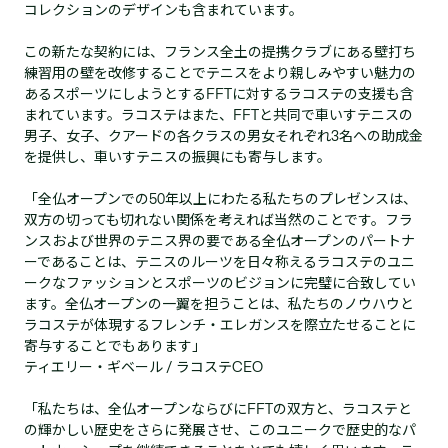
コレクションのデザインも含まれています。
この新たな契約には、フランス全土の提携クラブにある壁打ち
練習用の壁を改修することでテニスをより親しみやすい魅力の
あるスポーツにしようとするFFTに対するラコステの支援も含
まれています。ラコステはまた、FFTと共同で車いすテニスの
男子、女子、クアードの各クラスの男女それぞれ3名への助成金
を提供し、車いすテニスの振興にも寄与します。
「全仏オープンでの50年以上にわたる私たちのプレゼンスは、
双方の切っても切れない関係を考えれば当然のことです。フラ
ンスおよび世界のテニス界の要である全仏オープンのパートナ
ーであることは、テニスのルーツを日々称えるラコステのユニ
ークなファッションとスポーツのビジョンに完璧に合致してい
ます。全仏オープンの一翼を担うことは、私たちのノウハウと
ラコステが体現するフレンチ・エレガンスを際立たせることに
寄与することでもあります」
ティエリー・ギベール / ラコステCEO
「私たちは、全仏オープンならびにFFTの双方と、ラコステと
の輝かしい歴史をさらに発展させ、このユニークで歴史的なパ